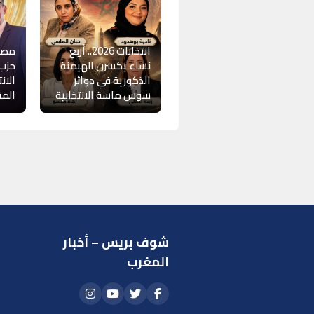
انتخابات 2026.. أربع
مصط
نساء يكسرن الهيمنة
حزب 
الذكورية في دوائر
الان
سوس ماسة الانتخابية
المق
شوف بريس – أخبار
ر
المغرب
ا
أ