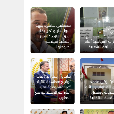
مصطفى سلمى: جبهة
ي “المال
البوليساريو “من بقايا
تخابي” بصفرو يضع
الحرب الباردة” وتغيّر
زاب السياسية أمام
الأنظمة سيفكك
ار الثقة الشعبية
أطروحتها
ماكرون يعلن عن قرب
ام” يزكي محمد
توقيع معاهدة ثنائية
 العطواني بدائرة
“غير مسبوقة” لتعزيز
حمدية ويشعل
الشراكة الاستثنائية مع
افسة الانتخابية
المغرب