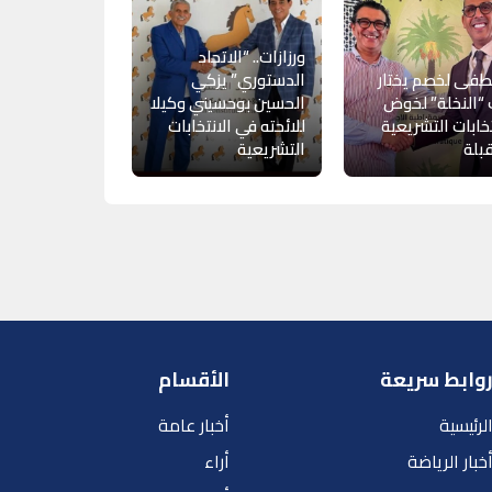
ورزازات.. “الاتحاد
فى لخصم يختار
الدستوري” يزكي
“النخلة” لخوض
الحسين بوحسيني وكيلا
تخابات التشريعية
للائحته في الانتخابات
بلة
التشريعية
وابط سريعة
الأقسام
لرئيسية
أخبار عامة
خبار الرياضة
أراء