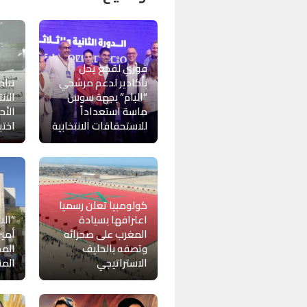
فوزي لقجع يحل
بأكادير لدعم مرشحي
تنام
“البام” بجهة سوس
الان
ماسة استعداداً
الأح
للاستحقاقات الانتخابية
اختب
كولومبيا تعلن رسميا
اعترافها بسيادة
“الب
المغرب على صحرائه
أمين
وتصفه بالحليف
الم
الاستراتيجي
المن