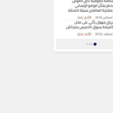
نظمة حقوقية تدق ناقوس
لخطر بشأن الوضع الإنساني
مغاربة العالقين بسبتة المحتلة
#أخبار عامة
ريق مهول يأتي على محل
لأفرشة بسوق الخميس بمراكش
#أخبار عامة
لعثور على جثة مجهولة الهوية
شاطئ “ثيزرا” يستنفر سلطات
لدريوش
#أخبار عامة