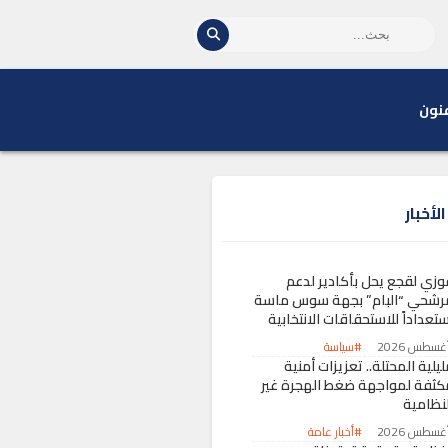
نون
لأخبار
وزي لقجع يحل بأكادير لدعم
رشحي “البام” بجهة سوس ماسة
تعداداً للاستحقاقات الانتخابية
#سياسة
يلية المحتلة.. تعزيزات أمنية
كثفة لمواجهة ضغط الهجرة غير
لنظامية
#أخبار عامة