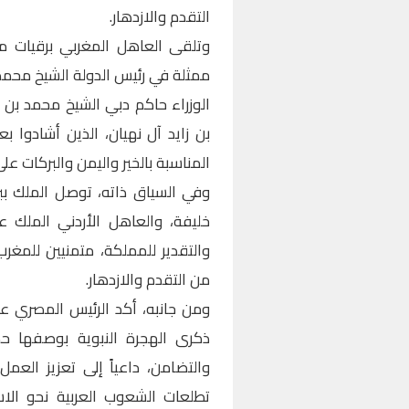
التقدم والازدهار.
وتلقى العاهل المغربي برقيات مما
ممثلة في رئيس الدولة الشيخ محمد 
الوزراء حاكم دبي الشيخ محمد بن 
بن زايد آل نهيان، الذين أشادوا ب
المناسبة بالخير واليمن والبركات على
وفي السياق ذاته، توصل الملك بب
خليفة، والعاهل الأردني الملك عب
والتقدير للمملكة، متمنيين للمغرب 
من التقدم والازدهار.
ومن جانبه، أكد الرئيس المصري عب
ذكرى الهجرة النبوية بوصفها حدث
والتضامن، داعياً إلى تعزيز العم
تطلعات الشعوب العربية نحو الا