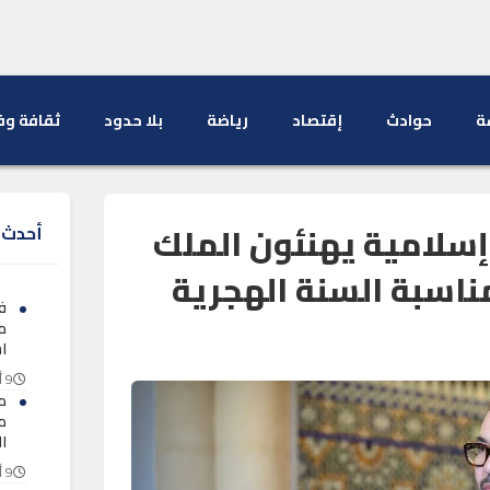
ة
حوادث
إقتصاد
رياضة
بلا حدود
ثقافة وف
إسلامية يهنئون الملك
أحدث ا
اسبة السنة الهجرية
ف
م
اس
9 أغسطس 2026
مل
م
ا
9 أغسطس 2026