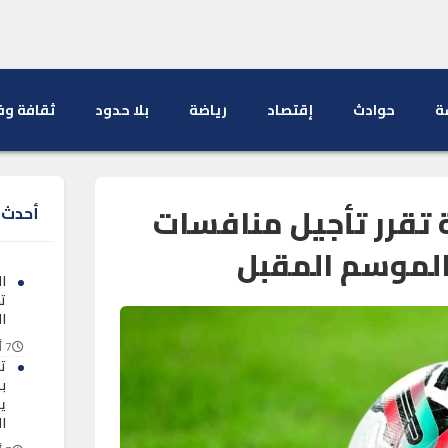
ة
حوادث
إقتصاد
رياضة
بلا حدود
ثقافة وف
ة تقرر تأجيل منافسات
أحدث ا
لموسم المقبل
ا
ت
ا
7 أغسطس 2026
ت
ب
ي
ا