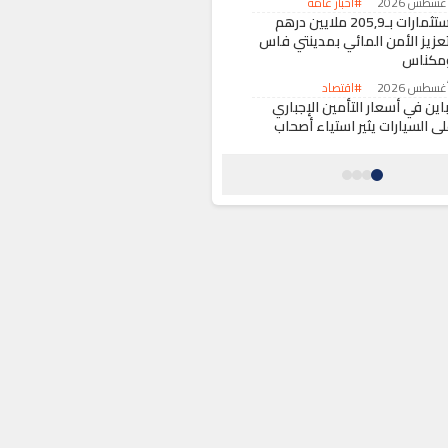
#أخبار عامة
استثمارات بـ205,9 ملايين درهم
تعزيز الأمن المائي بمدينتي فاس
مكناس
#اقتصاد
اين في أسعار التأمين الإجباري
لى السيارات يثير استياء أصحاب
لمركبات بالمغرب
#اقتصاد
نقاذ طاقم مركب صيد من الغرق
بالة سواحل الداخلة
#حوادث