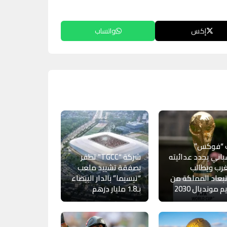
إكس
واتساب
 “فوكس”
باني يجدد عدائيته
شركة “TGCC” تظفر
رب ويطالب
بصفقة تشييد ملعب
بعاد المملكة من
“تيسيما” بالدار البيضاء
 مونديال 2030
بـ1.8 مليار درهم