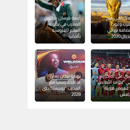
ا” ينفي منح
أربعة فرسان يمثلون
رب وعوداً
المغرب في بطولة
ضافة نهائي
العالم للفروسية
ال 2030
بألمانيا
ل جماهيري
ي على تذاكر ربع
نهضة بركان يعلن
ي “لبؤات الأطلس”
تعاقده رسمياً مع
 غموض هوية
المدرب “بوبيستا” حتى
نافس
2028