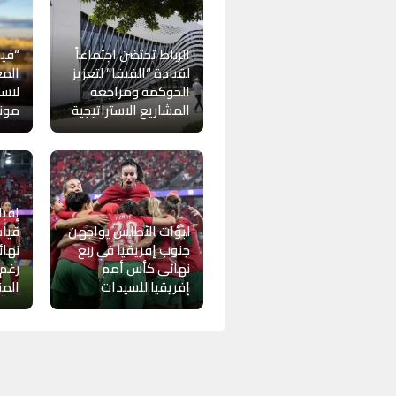
الرباط تحتضن اجتماعاً
“فيف
لقيادة “الفيفا” لتعزيز
المغ
الحوكمة ومراجعة
لاست
المشاريع الاستراتيجية
موندي
إقبا
لبؤات الأطلس يواجهن
قياس
جنوب إفريقيا في ربع
نهائ
نهائي كأس أمم
رغم
إفريقيا للسيدات
الم