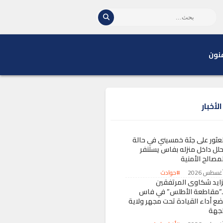
نون
لأخبار
لعثور على جثة خمسيني في حالة
حلل داخل منزله بفاس يستنفر
لمصالح الأمنية
#حوادث
زايد شكاوى المرتفقين
ـ”مقاطعة الأطلس” في فاس
ضع أداء القيادة تحت مجهر ولاية
لجهة