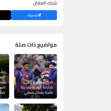
شارك المقال
فيسبوك
مواضيع ذات صلة
حزب
الإس
نادي برشلونة يلغي
للمغ
مباراته الودية بمدينة
باست
طنجة بشكل رسمي
تنظيم