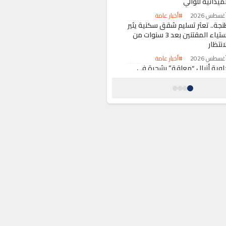
ميدانية للوالي
#أخبار عامة
نجة.. تعثر تسليم شقق سكنية يثير
استياء المقتنين بعد 3 سنوات من
انتظار
#أخبار عامة
اوية أزبال “معلقة” بشجرة في
رودانت تثير موجة انتقادات
اسعة
#أخبار عامة