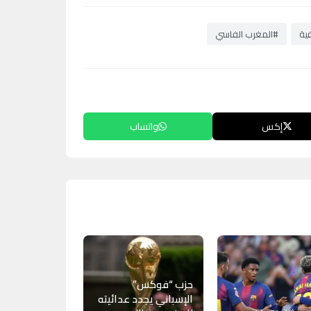
فية
#المغرب الفاسي
إكس
واتساب
حزب “فوكس”
الإسباني يجدد عدائيته