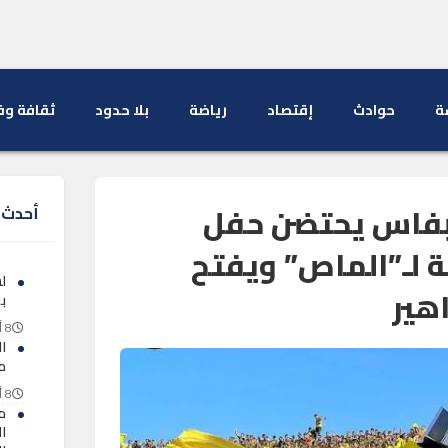
ة
حوادث
إقتصاد
رياضة
بلا حدود
ثقافة وف
بفاس يحتضن حفل
أحدث ا
ة لـ”الماص” ويفتح
ل
اهير
ب
8 أغسطس 2026
ا
م
8 أغسطس 2026
م
ا