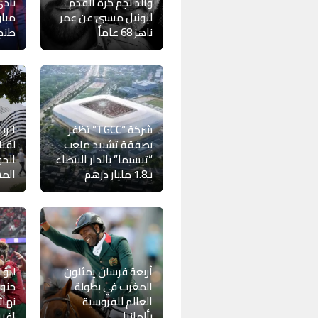
والد نجم كرة القدم
نادي
ليونيل ميسي عن عمر
مبار
ناهز 68 عاماً
طنج
شركة “TGCC” تظفر
الرب
بصفقة تشييد ملعب
لقيا
“تيسيما” بالدار البيضاء
الح
بـ1.8 مليار درهم
المش
أربعة فرسان يمثلون
لبؤا
المغرب في بطولة
جنوب
العالم للفروسية
نها
بألمانيا
إفري