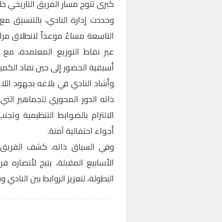
كبرى تتوج مسار الفريق التاريخي خ
وحددت إدارة النادي، بالتنسيق مع 
التاسعة مساءً موعداً لانطلاق مرا
عبر نقاط التوزيع المعتمدة، م
أسبقية الحضور إلى حين نفاد الكمية
وأشاد النادي في بلاغه بجهود اللاع
ذاته الدور المحوري للجماهير التي
الالتزام بالضوابط التنظيمية وتج
أجواء احتفالية آمنة.
وفي السياق ذاته، كشف الفريق 
الأسابيع المقبلة، يتيح لأنصاره ف
البطولة، لتعزيز الروابط بين النادي 