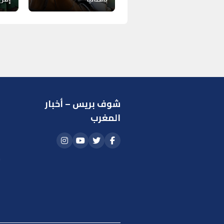
شوف بريس – أخبار
ر
المغرب
ا
أ
م