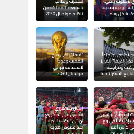
 برشلونة يلغي
للمغرب ويطالب
اته الودية بمدينة
باستبعاد المملكة من
ة بشكل رسمي
تنظيم مونديال 2030
اط تحتضن اجتماعاً
“فيفا” ينفي منح
دة “الفيفا” لتعزيز
المغرب وعوداً
وكمة ومراجعة
لاستضافة نهائي
اريع الاستراتيجية
مونديال 2030
إقبال جماهيري
ت الأطلس يواجهن
قياسي على تذاكر ربع
 إفريقيا في ربع
نهائي “لبؤات الأطلس”
ئي كأس أمم
رغم غموض هوية
قيا للسيدات
المنافس