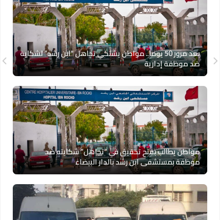
بعد مرور 50 يوما.. مواطن يشتكي تجاهل “ابن رشد” لشكاية
ضد موظفة إدارية
مواطن يطالب بفتح تحقيق في “تجاهل” شكايته ضد
موظفة بمستشفى ابن رشد بالدار البيضاء