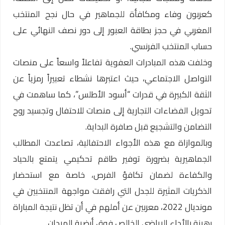
كعربون وفاء ومكافأة للجماهير في حال نجح المنتخب
المغربي في حجز بطاقة العبور إلى دور نصف النهائي على
حساب المنتخب الفرنسي.
وخلفت هذه المبادرات العفوية تفاعلاً واسعاً على منصات
التواصل الاجتماعي، حيث اعتبرها نشطاء تعبيراً رمزياً عن
الثقة الكبيرة في قدرات “أسود الأطلس”، كما ساهمت في
تحويل الفضاءات التجارية إلى منصات للاحتفال وتجسيد روح
التضامن والتشجيع قبل صافرة البداية.
وبالموازاة مع هذه الأجواء الاحتفالية، تصاعدت المطالب
الجماهيرية بضرورة توفير طاقم تحكيمي يتمتع بالحياد
والكفاءة لضمان تكافؤ الفرص، خاصة مع استحضار
الذكريات المثيرة للجدل التي رافقت مواجهة المنتخبين في
مونديال 2022، معربين عن أملهم في أن تظل نتيجة المباراة
رهينة بالأداء الرياضي الخالص فوق أرضية الميدان.