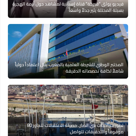
فيديو يوثق “فبركة” قناة إسبانية لمشاهد حول أزمة الهجرة
بسبتة المحتلة يثير جدلاً واسعاً
المختبر الوطني للشرطة العلمية بالمغرب ينال اعتماداً دولياً
شاملاً لكافة تخصصاته الدقيقة
تطورات أحداث بني انصار.. حصيلة الاعتقالات تتجاوز 80
موقوفاً والتحقيقات تتواصل