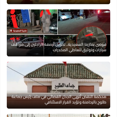
فوضى بمارينا السعيدية.. تحويل أرصفة الراجلين إلى مواقف
سيارات وتوثيق لتعاطي المخدرات
محكمة النقض تُنهي الجدل القضائي في ملف رئيس جماعة
طلوح بالرحامنة وتؤيد القرار الاستئنافي