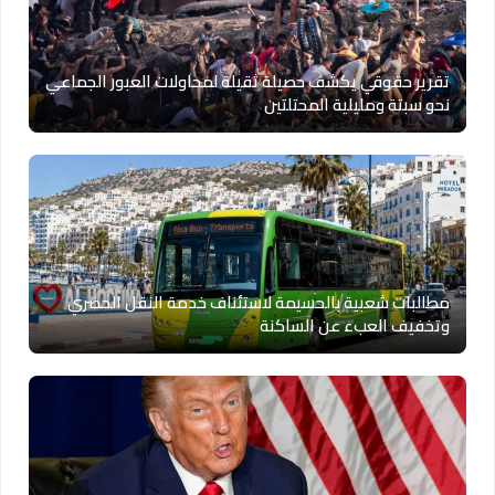
تقرير حقوقي يكشف حصيلة ثقيلة لمحاولات العبور الجماعي
نحو سبتة ومليلية المحتلتين
مطالبات شعبية بالحسيمة لاستئناف خدمة النقل الحضري
وتخفيف العبء عن الساكنة