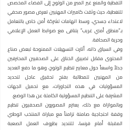
اللفظية والمنع غير المبرر من الولوج إلى الفضاء المخصص
للتغطية، حيث وثقت كاميرات المهنيين تعرض مصور صحفي
لاعتداء جسدي، وسط اتهامات لشركة أمن خاص بالتعامل
بـ”منطق أمني غريب” يتنافى مع ضوابط العمل الإعلامي
وحرية الصحافة.
وفي السياق ذاته، أثارت التسهيلات الممنوحة لبعض صناع
المحتوى مقابل تضييق الخناق على الصحفيين المحترفين
جدلاً واسعاً حول معايير تنظيم الولوج، وهو ما دفع العديد
من المهنيين للمطالبة بفتح تحقيق عاجل لتحديد
المسؤوليات في هذه التجاوزات، مع تحميل الجهات
المشرفة على التنظيم المسؤولية الكاملة عن هذا الوضع.
وبالموازاة مع ذلك، يعتزم المصورون الصحفيون تنظيم
وقفة احتجاجية صامتة تزامناً مع مباراة المنتخب الوطني
المقبلة أمام فرنسا، للتنديد بظروف العمل الصعبة