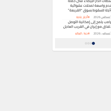
لطات الدار البيضاء تشن حملة
دم واسعة لمحلات عشوائية
آيلة للسقوط بسوق “القريعة”
#أخبار عامة
رامب يلمح إلى إمكانية التوصل
اتفاق مع إيران في القريب العاجل
#حول العالم
جار دامي خلال حفل زفاف بسوق
لسبت ينتهي بمقتل شاب وإصابة
اثة آخرين
#حوادث