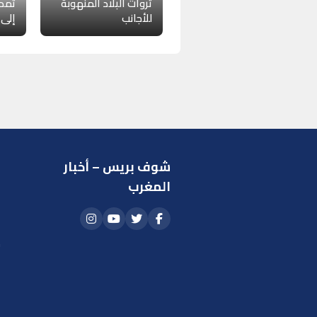
ثروات البلاد المنهوبة
تمدي
للأجانب
إلى 20 أسبوعًا
شوف بريس – أخبار
ر
المغرب
ا
أ
م