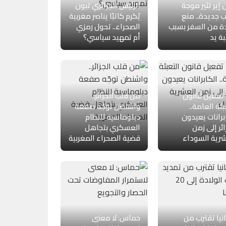
ن إير تثير موجة
الرئيس الجزائري تبون
جديدة.. منع
يُكرم كاتبًا يناصر مغربية
ة من السفر بسبب
الصحراء.. تحول رمزي
ة يد
أم تمهيد سياسي؟
تفعيل قانون
من قلب الجزائر..
بئة العامة..
واشنطن توجّه صفعة
برانات يعيدون
دبلوماسية للنظام
ائر إلى زمن
العسكري بتجاهل
رية السوداء
قضية الصحراء المغربية
نيا تقترب من
حماس: لا معنى