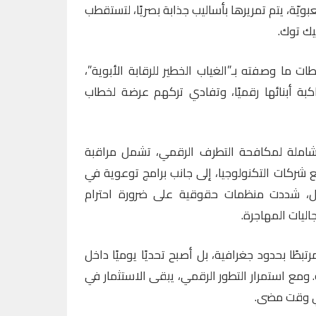
يّة، يتم تمريرها بأساليب جذابة بصريًا، لتستقطب
يك توك.
 ما وصفته بـ”الغياب الخطير للرقابة الأبوية”،
كبة أبنائها رقميًا، وتفادي تركهم عرضة لخطاب
 شاملة لمكافحة التطرف الرقمي، تشمل مراقبة
 شركات التكنولوجيا، إلى جانب برامج توعوية في
بل، شددت منظمات حقوقية على ضرورة احترام
ليات المهاجرة.
بطًا بحدود جغرافية، بل أصبح تحديًا يوميًا داخل
 ومع استمرار التطور الرقمي، يبقى الاستثمار في
 أي وقت مضى.