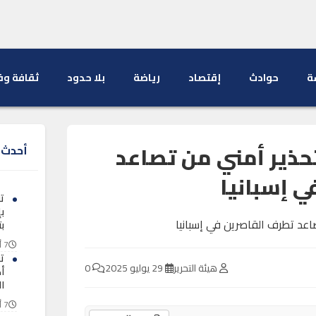
ة
حوادث
إقتصاد
رياضة
بلا حدود
ثقافة وف
تحذير أمني من تصاعد
أحدث ا
 إسبانيا
ت
ب
ب
7 أغسطس 2026
ت
هيئة التحرير
29 يوليو 2025
0
ا
7 أغسطس 2026