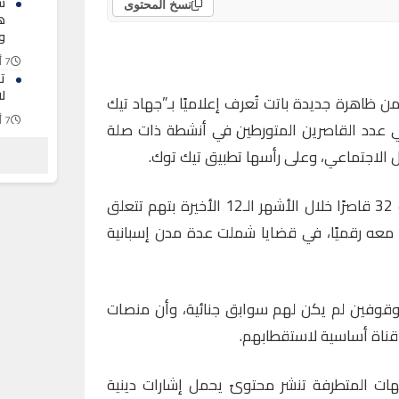
س
نسخ المحتوى
ه
و
7 أغسطس 2026
ت
ل
من ظاهرة جديدة باتت تُعرف إعلاميًا بـ”جهاد تيك
7 أغسطس 2026
ي عدد القاصرين المتورطين في أنشطة ذات صلة
ش
 الاجتماعي، وعلى رأسها تطبيق تيك توك.
ا
ثل
7 أغسطس 2026
ووفق معطيات رسمية، تم توقيف 32 قاصرًا خلال الأشهر الـ12 الأخيرة بتهم تتعلق
عل معه رقميًا، في قضايا شملت عدة مدن إسبانية
موقوفين لم يكن لهم سوابق جنائية، وأن منصات
قناة أساسية لاستقطابهم.
ات المتطرفة تنشر محتوىً يحمل إشارات دينية