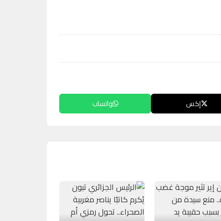
إكس
واتساب