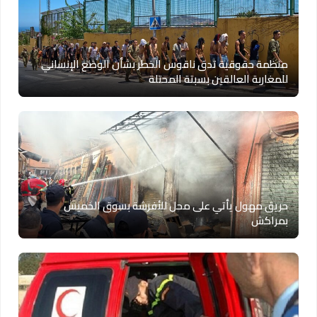
منظمة حقوقية تدق ناقوس الخطر بشأن الوضع الإنساني
للمغاربة العالقين بسبتة المحتلة
حريق مهول يأتي على محل للأفرشة بسوق الخميس
بمراكش