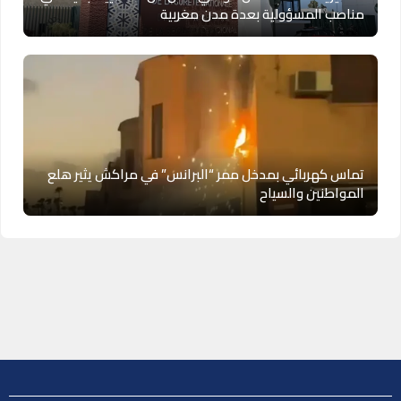
مناصب المسؤولية بعدة مدن مغربية
تماس كهربائي بمدخل ممر “البرانس” في مراكش يثير هلع
المواطنين والسياح