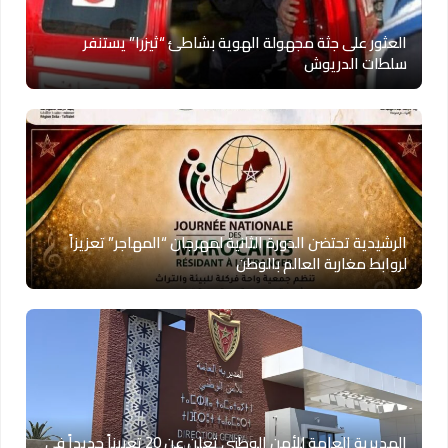
العثور على جثة مجهولة الهوية بشاطئ “ثيزرا” يستنفر
سلطات الدريوش
الرشيدية تحتضن الدورة الثانية لمهرجان “المهاجر” تعزيزاً
لروابط مغاربة العالم بالوطن
المديرية العامة للأمن الوطني تعلن عن 20 تعييناً جديداً في