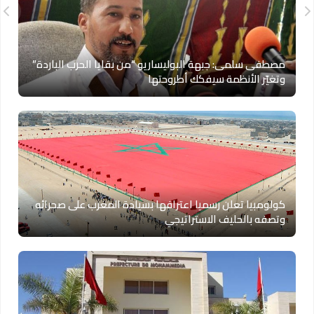
مصطفى سلمى: جبهة البوليساريو “من بقايا الحرب الباردة”
وتغيّر الأنظمة سيفكك أطروحتها
كولومبيا تعلن رسميا اعترافها بسيادة المغرب على صحرائه
وتصفه بالحليف الاستراتيجي