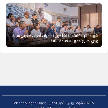
شبيبة “البام” تفتح نقاشاً حول تداعيات أحداث معبري سبتة
وبني نصار وتدعو لاستعادة الثقة
© 2026 شوف بريس - أخبار المغرب. جميع الحقوق محفوظة.