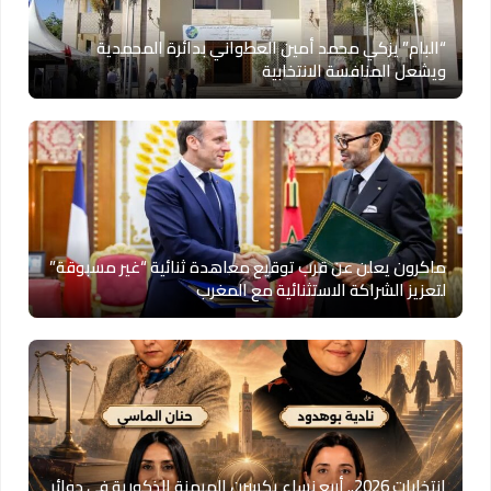
“البام” يزكي محمد أمين العطواني بدائرة المحمدية
ويشعل المنافسة الانتخابية
ماكرون يعلن عن قرب توقيع معاهدة ثنائية “غير مسبوقة”
لتعزيز الشراكة الاستثنائية مع المغرب
انتخابات 2026.. أربع نساء يكسرن الهيمنة الذكورية في دوائر