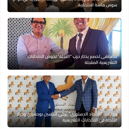
سوس ماسة الانتخابية
مصطفى لخصم يختار حزب “النخلة” لخوض الانتخابات
التشريعية المقبلة
ورزازات.. “الاتحاد الدستوري” يزكي الحسين بوحسيني وكيلا
للائحته في الانتخابات التشريعية