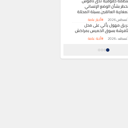
نظمة حقوقية تدق ناقوس
لخطر بشأن الوضع الإنساني
مغاربة العالقين بسبتة المحتلة
#أخبار عامة
ريق مهول يأتي على محل
لأفرشة بسوق الخميس بمراكش
#أخبار عامة
لعثور على جثة مجهولة الهوية
شاطئ “ثيزرا” يستنفر سلطات
لدريوش
#أخبار عامة