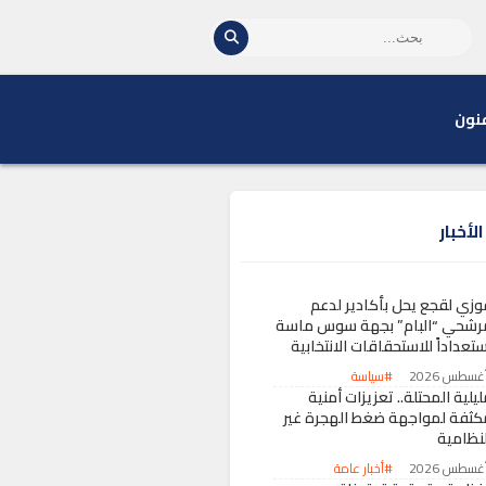
نون
لأخبار
وزي لقجع يحل بأكادير لدعم
رشحي “البام” بجهة سوس ماسة
تعداداً للاستحقاقات الانتخابية
#سياسة
يلية المحتلة.. تعزيزات أمنية
كثفة لمواجهة ضغط الهجرة غير
لنظامية
#أخبار عامة