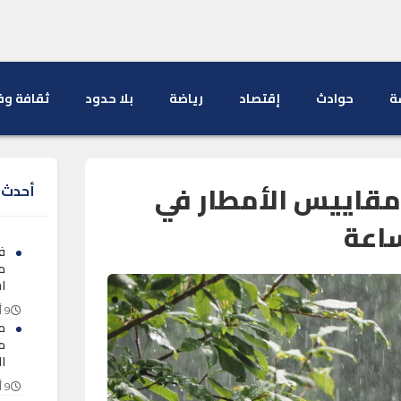
ة
حوادث
إقتصاد
رياضة
بلا حدود
ثقافة وف
مقاييس الأمطار في
أحدث ا
ف
م
اس
9 أغسطس 2026
مل
م
ا
9 أغسطس 2026