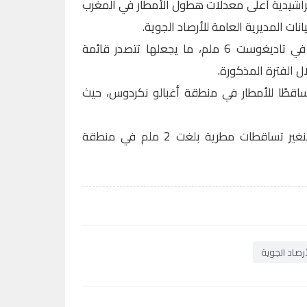
اشيدية أعلى معدلات هطول الأمطار في المغرب
وبلغت كمية الأمطار المتساقطة في تاديغوست 6 ملم، ما يجعلها تتصدر قائمة
ال الفترة المذكورة.
ساقطًا للأمطار في منطقة أغبالو نكردوس، حيث
وفي سياق متصل، سجل إقليم تنغير تساقطات مطرية بلغت 2 ملم في منطقة
رصاد الجوية