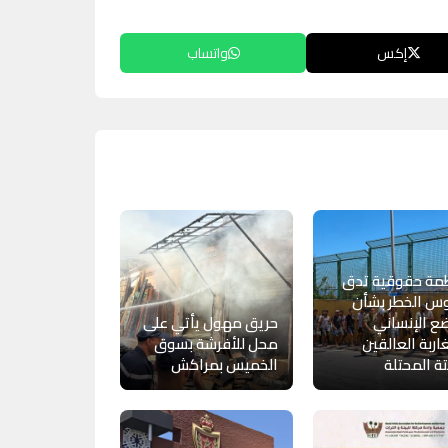
إكس
واتساب
مة حقوقية تدق
س الخطر بشأن
ع الإنساني
حريق مهول يأتي على
اربة العالقين
محل للأفرشة بسوق
ة المحتلة
الخميس بمراكش