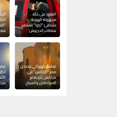
العثور على جثة
الرش
مجهولة الهوية
الثا
بشاطئ “ثيزرا” يستنفر
“الم
سلطات الدريوش
مغار
تماس كهربائي بمدخل
توق
ممر “البرانس” في
أجوا
مراكش يثير هلع
الأق
المواطنين والسياح
مرتق