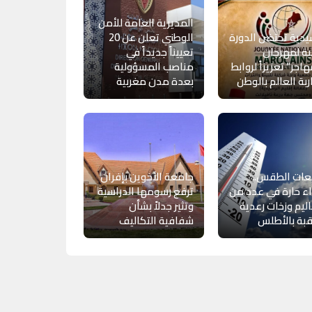
المديرية العامة للأمن
يدية تحتضن الدورة
الوطني تعلن عن 20
نية لمهرجان
تعييناً جديداً في
هاجر” تعزيزاً لروابط
مناصب المسؤولية
بة العالم بالوطن
بعدة مدن مغربية
عات الطقس..
جامعة الأخوين بإفران
ء حارة في عدد من
ترفع رسومها الدراسية
اليم وزخات رعدية
وتثير جدلاً بشأن
بة بالأطلس
شفافية التكاليف