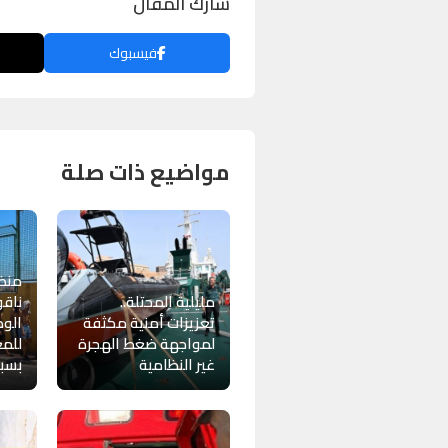
شارك المقال
فيسبوك
مواضيع ذات صلة
منظ
مليلية المحتلة..
ناقو
تعزيزات أمنية مكثفة
الوض
لمواجهة ضغط الهجرة
للمغ
غير النظامية
بسبت