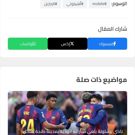
الوسوم:
#mobile
#أنشيلوتي
#البرازيل
شارك المقال
فيسبوك
إكس
واتساب
مواضيع ذات صلة
نادي برشلونة يلغي مباراته الودية بمدينة طنجة بشكل