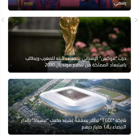
رسمي
حزب “فوكس” الإسباني يجدد عدائيته للمغرب ويطالب
باستبعاد المملكة من تنظيم مونديال 2030
شركة “TGCC” تظفر بصفقة تشييد ملعب “تيسيما” بالدار
البيضاء بـ1.8 مليار درهم