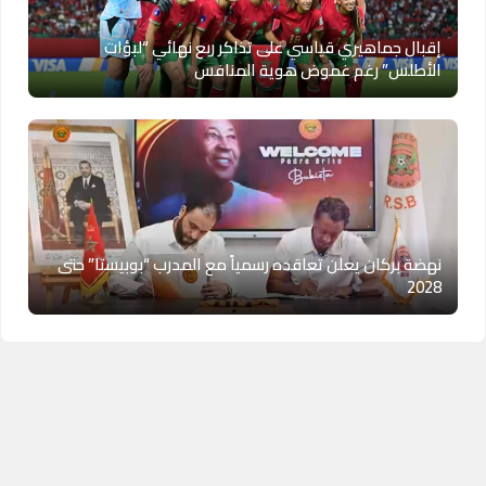
إقبال جماهيري قياسي على تذاكر ربع نهائي “لبؤات
الأطلس” رغم غموض هوية المنافس
نهضة بركان يعلن تعاقده رسمياً مع المدرب “بوبيستا” حتى
2028