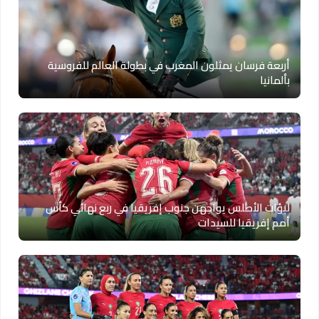
أربعة فرسان يمثلون المغرب في بطولة العالم للفروسية
بألمانيا
لبؤات الأطلس يواجهن جنوب إفريقيا في ربع نهائي كأس
أمم إفريقيا للسيدات