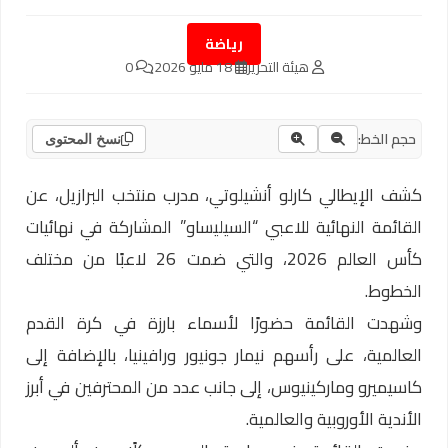
رياضة
هيئة التحرير
18 مايو 2026
0
حجم الخط:
نسخ المحتوى
كشف الإيطالي كارلو أنشيلوتي، مدرب منتخب البرازيل، عن
القائمة النهائية للاعبي “السيليساو” المشاركة في نهائيات
كأس العالم 2026، والتي ضمت 26 لاعبًا من مختلف
الخطوط.
وشهدت القائمة حضورًا لأسماء بارزة في كرة القدم
العالمية، على رأسهم نيمار جونيور ورافينيا، بالإضافة إلى
كاسيميرو وماركينيوس، إلى جانب عدد من المحترفين في أبرز
الأندية الأوروبية والعالمية.