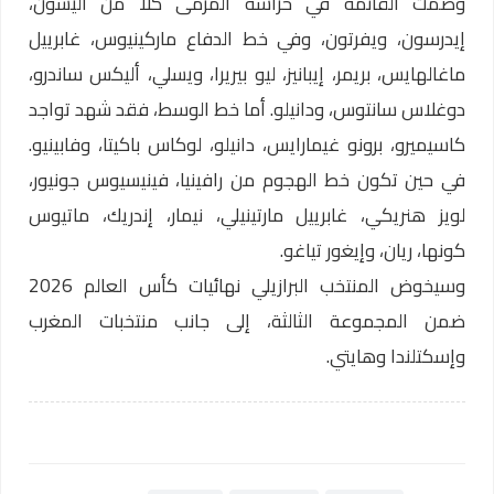
وضمت القائمة في حراسة المرمى كلًا من أليسون،
إيدرسون، ويفرتون، وفي خط الدفاع ماركينيوس، غابرييل
ماغالهايس، بريمر، إيبانيز، ليو بيريرا، ويسلي، أليكس ساندرو،
دوغلاس سانتوس، ودانيلو. أما خط الوسط، فقد شهد تواجد
كاسيميرو، برونو غيمارايس، دانيلو، لوكاس باكيتا، وفابينيو.
في حين تكون خط الهجوم من رافينيا، فينيسيوس جونيور،
لويز هنريكي، غابرييل مارتينيلي، نيمار، إندريك، ماتيوس
كونها، ريان، وإيغور تياغو.
وسيخوض المنتخب البرازيلي نهائيات كأس العالم 2026
ضمن المجموعة الثالثة، إلى جانب منتخبات المغرب
وإسكتلندا وهايتي.