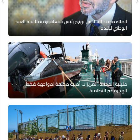
الملك محمد السادس يهنئ رئيس سنغافورة بمناسبة العيد
الوطني لبلاده
مليلية المحتلة.. تعزيزات أمنية مكثفة لمواجهة ضغط
الهجرة غير النظامية