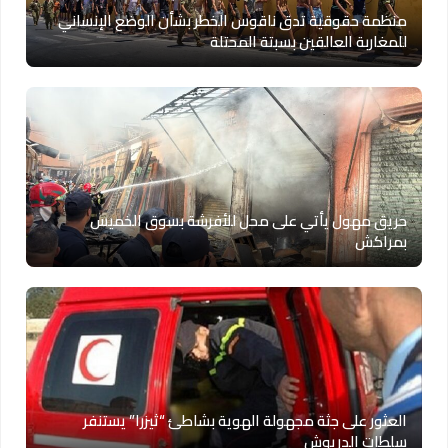
منظمة حقوقية تدق ناقوس الخطر بشأن الوضع الإنساني
للمغاربة العالقين بسبتة المحتلة
حريق مهول يأتي على محل للأفرشة بسوق الخميس
بمراكش
العثور على جثة مجهولة الهوية بشاطئ “ثيزرا” يستنفر
سلطات الدريوش