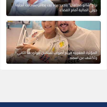
نزاع “شاتو ميرافال” يتجدد: براد بيت يطالب بسجلات أنجلينا
جولي المالية أمام القضاء
المؤثرة المغربية مريم أصواب تستقبل مولودها الثاني
وتكشف عن اسمه