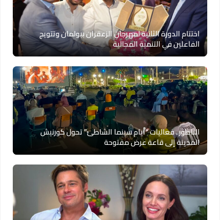
اختتام الدورة الثانية لمهرجان الزعفران ببولمان وتتويج
الفاعلين في التنمية المجالية
الناظور.. فعاليات “أيام سينما الشاطئ” تحول كورنيش
المدينة إلى قاعة عرض مفتوحة