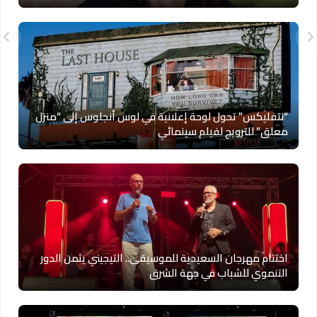
“نتفليكس” تحول لوحة إعلانية في لوس أنجلوس إلى “منزل
معلق” للترويج لفيلم سينمائي
اختتام مهرجان السعيدية للموسيقى.. التيجيني يثمن الدور
التنموي للشباب في جهة الشرق