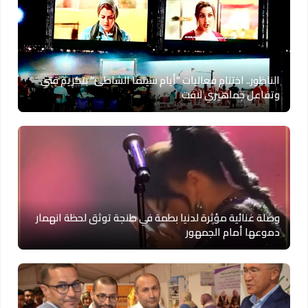
الناظور.. اختتام فعاليات “أيام سينما الشاطئ” بتكريم فني
وتفاعل جماهيري لافت
وصلة غنائية مؤثرة لدنيا بطمة في طنجة توثق لحظة انهمار
دموعها أمام الجمهور