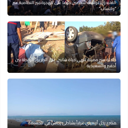
الفنيدق.. توقيف شخصين حرّضا على الهجرة غير النظامية عبر
“واتساب”
حادثة سير مميتة تنهي حياة شابين على الطريق الرابطة بين
أحفير والسعيدية
مصرع رجل أربعيني غرقاً بشاطئ رحاش في الحسيمة