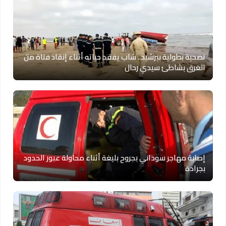
تضحية بطولية ببرشيد.. شاب يفقد حياته أثناء إنقاذ فتاة من
الغرق بشاطئ سيدي رحال
إصابة مهاجر سوداني بجروح بليغة أثناء محاولة عبور الحدود
بجرادة