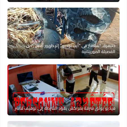
خنيفرة.. استنفار في “أيت بوخيو” إثر ظهور أفعى من
الفصيلة الموريتانية
فيديو يوثق سرقة بمراكش يقود الشرطة إلى توقيف قاصر