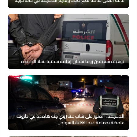
لدغة أفعى سامة تضع طفلاً بإقليم الحسيمة في حالة حرجة
توقيف شقيقين روعا سكان إقامة سكنية بسلا الجديدة
الحسيمة.. العثور على شاب عشريني جثة هامدة في ظروف
غامضة بجماعة عبد الغاية السواحل