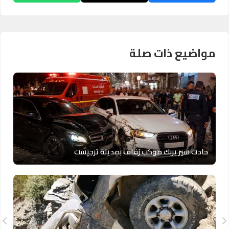
مواضيع ذات صلة
حادث سير يربك موكب زفاف بمدينة ترجيست