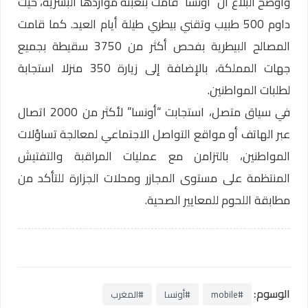
وأوضح البلاغ أن “أونسا” قامت بتعبئة مواردها البشرية، حيث
داوم 500 طبيب وتقني بيطري طيلة أيام العيد. كما قامت
المصالح البيطرية بفحص أكثر من 3750 سقيطة بجميع
جهات المملكة، بالإضافة إلى زيارة 350 منزلا استجابة
لطلبات المواطنين.
في سياق متصل، استجابت “أونسا” لأكثر من 2000 اتصال
عبر الهاتف أو مواقع التواصل الاجتماعي لمعالجة تساؤلات
المواطنين، بالتزامن مع عمليات المراقبة والتفتيش
المنتظمة على مستوى المجازر ومحلات الجزارة للتأكد من
مطابقة اللحوم للمعايير الصحية.
الوسوم:
#mobile
#أونسا
#المغرب