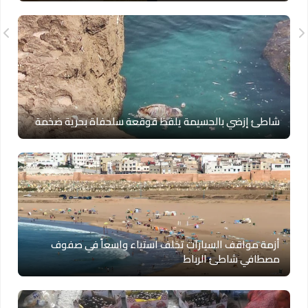
شاطئ إزضي بالحسيمة يلفظ قوقعة سلحفاة بحرية ضخمة
أزمة مواقف السيارات تخلف استياء واسعاً في صفوف
مصطافي شاطئ الرباط