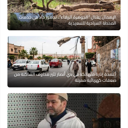
الإهمال يغتال “الجوهرة الزرقاء”.. تدهور حاد في خدمات
المحطة السياحية للسعيدية
أعمدة إنارة متهالكة في بني أنصار تثير مخاوف الساكنة من
صعقات كهربائية مميتة