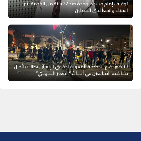
توقيف إمام مسجد بوجدة بعد 22 سنة من الخدمة يثير
استياء واسعاً لدى المصلين
الناظور.. فرع الجمعية المغربية لحقوق الإنسان يطالب بتأجيل
محاكمة المتابعين في أحداث “المعبر الحدودي”