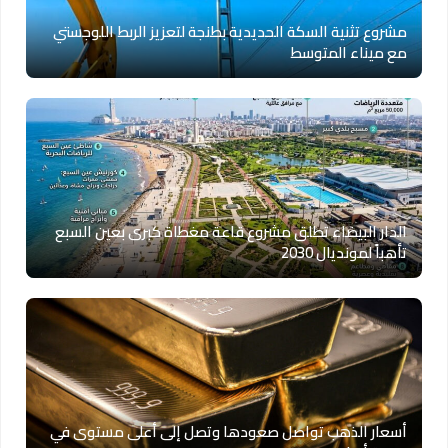
مشروع تثنية السكة الحديدية بطنجة لتعزيز الربط اللوجستي
مع ميناء المتوسط
الدار البيضاء تطلق مشروع قاعة مغطاة كبرى بعين السبع
تأهباً لمونديال 2030
أسعار الذهب تواصل صعودها وتصل إلى أعلى مستوى في