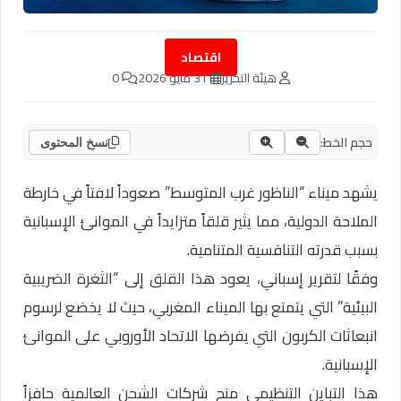
اقتصاد
هيئة التحرير
31 مايو 2026
0
حجم الخط:
نسخ المحتوى
يشهد ميناء “الناظور غرب المتوسط” صعوداً لافتاً في خارطة
الملاحة الدولية، مما يثير قلقاً متزايداً في الموانئ الإسبانية
بسبب قدرته التنافسية المتنامية.
وفقًا لتقرير إسباني، يعود هذا القلق إلى “الثغرة الضريبية
البيئية” التي يتمتع بها الميناء المغربي، حيث لا يخضع لرسوم
انبعاثات الكربون التي يفرضها الاتحاد الأوروبي على الموانئ
الإسبانية.
هذا التباين التنظيمي منح شركات الشحن العالمية حافزاً