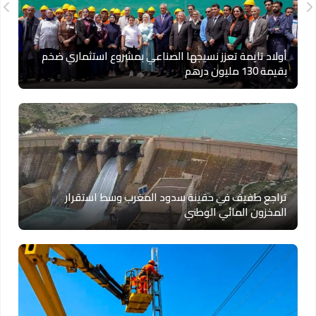
أولاد تايمة تعزز نسيجها الصناعي بمشروع استثماري ضخم
بقيمة 130 مليون درهم
تراجع طفيف في حقينة سدود المغرب وسط استقرار
المخزون المائي الوطني