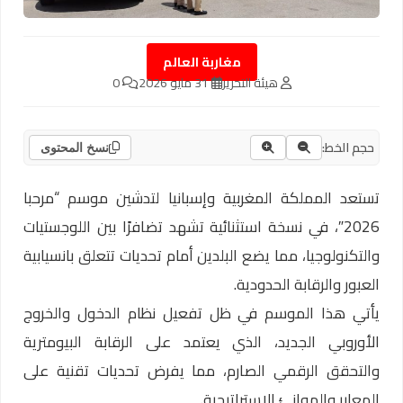
مغاربة العالم
هيئة التحرير
31 مايو 2026
0
حجم الخط:
نسخ المحتوى
تستعد المملكة المغربية وإسبانيا لتدشين موسم “مرحبا
2026″، في نسخة استثنائية تشهد تضافرًا بين اللوجستيات
والتكنولوجيا، مما يضع البلدين أمام تحديات تتعلق بانسيابية
العبور والرقابة الحدودية.
يأتي هذا الموسم في ظل تفعيل نظام الدخول والخروج
الأوروبي الجديد، الذي يعتمد على الرقابة البيومترية
والتحقق الرقمي الصارم، مما يفرض تحديات تقنية على
المعابر والموانئ الاستراتيجية.