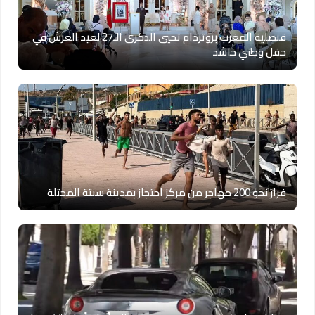
قنصلية المغرب بروتردام تحيي الذكرى الـ27 لعيد العرش في
حفل وطني حاشد
فرار نحو 200 مهاجر من مركز احتجاز بمدينة سبتة المحتلة