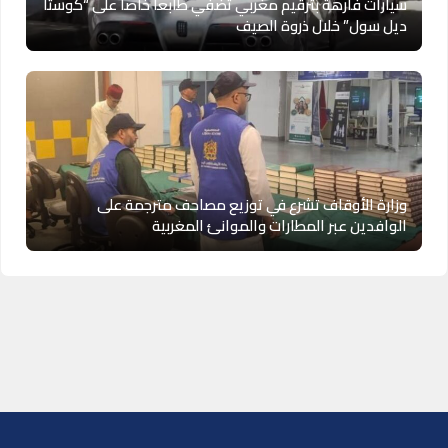
سيارات فارهة بترقيم مغربي تضفي طابعاً خاصاً على “كوستا
ديل سول” خلال ذروة الصيف
وزارة الأوقاف تشرع في توزيع مصاحف مترجمة على
الوافدين عبر المطارات والموانئ المغربية