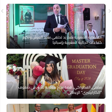
القنصلية المغربية بمدريد تحتفي بعيد العرش وتكرم
كفاءات الجالية المغربية بإسبانيا
سلمى الفطواكي.. قصة نجاح مغربية تتألق في صفوف
“الكارابينيري” الإيطالي