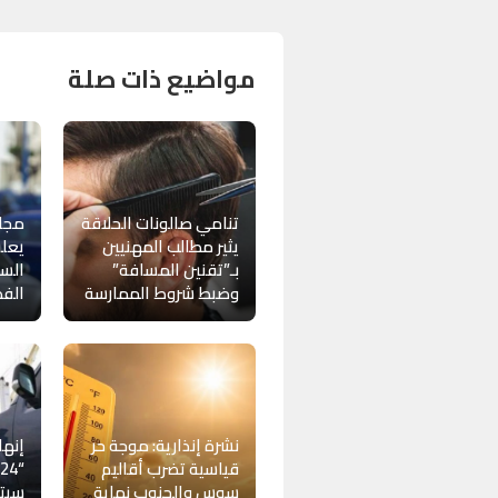
مواضيع ذات صلة
تنامي صالونات الحلاقة
مجل
يثير مطالب المهنيين
يعل
بـ”تقنين المسافة”
السي
وضبط شروط الممارسة
الفض
نشرة إنذارية: موجة حر
إنها
قياسية تضرب أقاليم
سوس والجنوب نهاية
سبتة