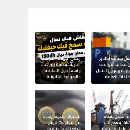
س جماعة أكادير
إعلان “جولات الدراجات
ن مجانية مواقف
النارية” بطنجة يثير جدلاً
ارات وينهي احتلال
واسعاً حول السلامة
اءات العامة
والضوابط القانونية
ء العمل بنظام
تحذيرات بمدينة وجدة
“48/24” بمعبر باب
من محاولات ترويج
 وإعادة اعتماد
قطع نقدية جزائرية