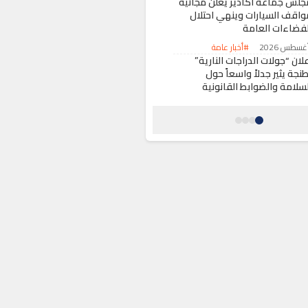
جلس جماعة أكادير يعلن مجانية
واقف السيارات وينهي احتلال
لفضاءات العامة
#أخبار عامة
لان “جولات الدراجات النارية”
نجة يثير جدلاً واسعاً حول
لسلامة والضوابط القانونية
#أخبار عامة
لمغرب وجهة مفضلة لكبار مخرجي
وليوود.. نولان يصور مشاهد
ته “The Odyssey” بالمملكة
#ثقافة وفنون