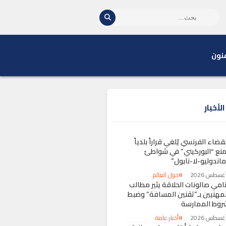
نون
لأخبار
قضاء الفرنسي يُلغي قراراً بلدياً
منع “البوركيني” في شواطئ
ماندوليو-لا-نابول”
#حول العالم
نامي صالونات الحلاقة يثير مطالب
لمهنيين بـ”تقنين المسافة” وضبط
روط الممارسة
#أخبار عامة