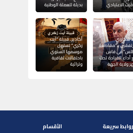
قيت الاعتيادي
بديلة للعملة الوطنية
د شكاوى
أكادير.. قبيلة “آيت
تفقين بـ”مقاطعة
زكري” تستهل
طلس” في فاس
موسمها السنوي
أداء القيادة تحت
باحتفالات ثقافية
 ولاية الجهة
وتراثية
وابط سريعة
الأقسام