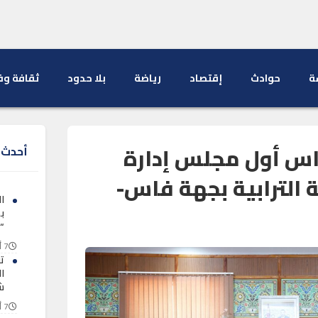
ة
حوادث
إقتصاد
رياضة
بلا حدود
ثقافة وف
س أول مجلس إدارة
أحدث ا
الترابية بجهة فاس-
ال
ب
“
7 أغسطس 2026
ت
ا
ش
7 أغسطس 2026