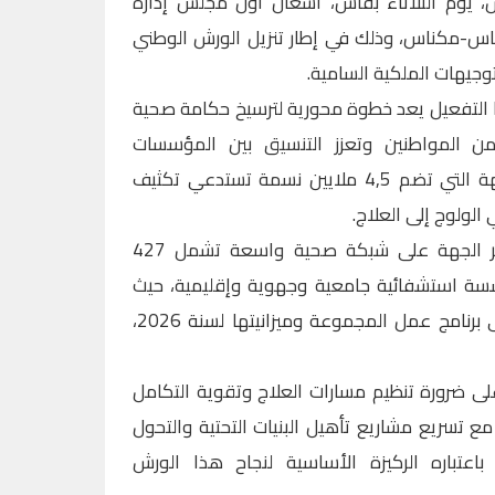
، يوم الثلاثاء بفاس، أشغال أول مجلس إدارة
فاس-مكناس، وذلك في إطار تنزيل الورش الوطني
توجيهات الملكية السامية.
 التفعيل يعد خطوة محورية لترسيخ حكامة صحية
 المواطنين وتعزز التنسيق بين المؤسسات
الاستشفائية، مشدداً على أن الجهة التي تضم 4,5 ملايين نسمة تستدعي تكثيف
الولوج إلى العلاج.
ووفقاً للمعطيات المقدمة، تتوفر الجهة على شبكة صحية واسعة تشمل 427
لرعاية الأولية و19 مؤسسة استشفائية جامعية وجهوية وإقليمية، حيث
جرى خلال المجلس المصادقة على برنامج عمل المجموعة وميزانيتها لسنة 2026،
لى ضرورة تنظيم مسارات العلاج وتقوية التكامل
مع تسريع مشاريع تأهيل البنيات التحتية والتحول
باعتباره الركيزة الأساسية لنجاح هذا الورش