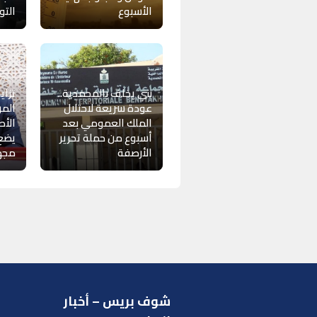
الأسبوع
التو
بني يخلف بالمحمدية..
تزاي
عودة سريعة لاحتلال
المر
الملك العمومي بعد
الأ
أسبوع من حملة تحرير
يضع 
الأرصفة
مجهر
شوف بريس – أخبار
ر