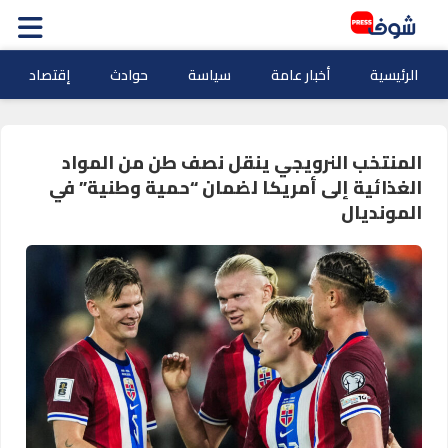
الرئيسية
أخبار عامة
سياسة
حوادث
إقتصاد
المنتخب النرويجي ينقل نصف طن من المواد
الغذائية إلى أمريكا لضمان “حمية وطنية” في
المونديال