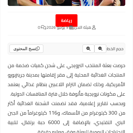
رياضة
هيئة التحرير
9 يونيو 2026
0
حجم الخط:
نسخ المحتوى
حرصت بعثة المنتخب النرويجي على شحن كميات ضخمة من
المنتجات الغذائية المحلية إلى مقر إقامتها بمدينة جرينزبورو
الأمريكية، وذلك لضمان التزام اللاعبين بنظام غذائي يعتمد
على مكونات نرويجية مألوفة خلال فترة المنافسات الدولية.
وبحسب تقارير إعلامية، فقد تضمنت الشحنة الغذائية أكثر
من 300 كيلوغرام من الأسماك، و116 كيلوغراماً من الجبن
البني التقليدي، بالإضافة إلى 6000 حبة برتقال، لتلبية
الاحتياجات اليومية للبعثة وفق معايير دقيقة.