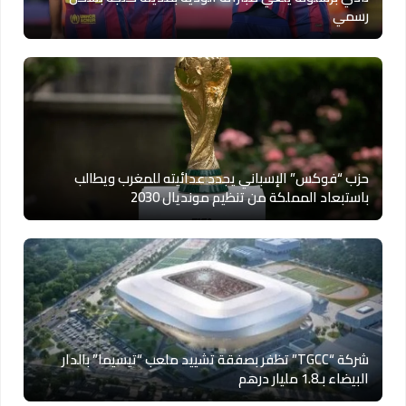
رسمي
حزب “فوكس” الإسباني يجدد عدائيته للمغرب ويطالب
باستبعاد المملكة من تنظيم مونديال 2030
شركة “TGCC” تظفر بصفقة تشييد ملعب “تيسيما” بالدار
البيضاء بـ1.8 مليار درهم