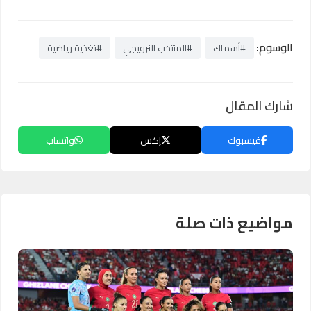
الوسوم:
#أسماك
#المنتخب النرويجي
#تغذية رياضية
شارك المقال
فيسبوك
إكس
واتساب
مواضيع ذات صلة