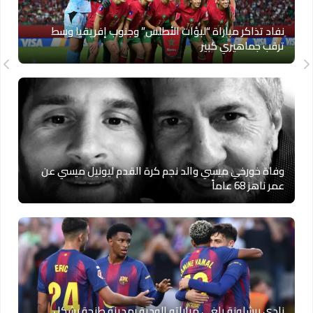
نفاد تذاكر مباراة “لبؤات الأطلس” وجنوب إفريقيا وسط
ترقب جماهيري كبير
وفاة خورخي ميسي والد نجم كرة القدم ليونيل ميسي عن
عمر ناهز 68 عاماً
نادي برشلونة يلغي مباراته الودية بمدينة طنجة بشكل