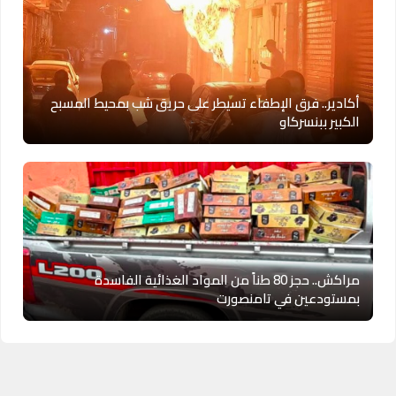
أكادير.. فرق الإطفاء تسيطر على حريق شب بمحيط المسبح
الكبير ببنسركاو
مراكش.. حجز 80 طناً من المواد الغذائية الفاسدة
بمستودعين في تامنصورت