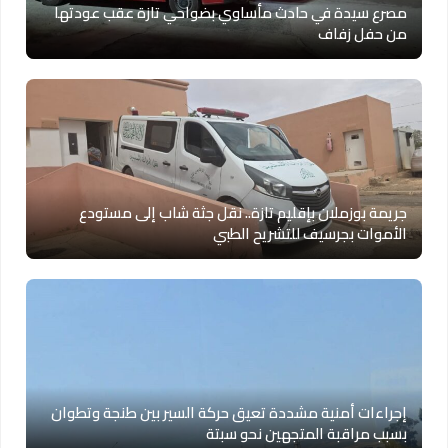
مصرع سيدة في حادث مأساوي بضواحي تازة عقب عودتها
من حفل زفاف
جريمة بوزملان بإقليم تازة.. نقل جثة شاب إلى مستودع
الأموات بجرسيف للتشريح الطبي
إجراءات أمنية مشددة تعيق حركة السير بين طنجة وتطوان
بسبب مراقبة المتجهين نحو سبتة