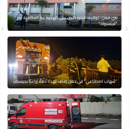
بني ملال.. توقيف قاصر حرّض على الهجرة غير النظامية عبر
“فيسبوك”
“شهاب اصطناعي” في حفل زفاف يهدد حقلًا زراعيًا بجرسيف