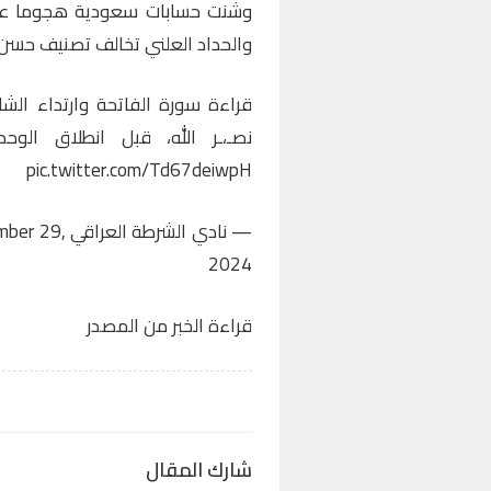
وشنت حسابات سعودية هجوما عنيف
والحداد العلني تخالف تصنيف حسن ن
قراءة سورة الفاتحة وارتداء الشار
نصـ،ـر الله، قبل انطلاق الوح
pic.twitter.com/Td67deiwpH
— نادي الشرطة العراقي Iraqi alshorta Club (@AlshortaSC1932)
mber 29,
2024
قراءة الخبر من المصدر
شارك المقال