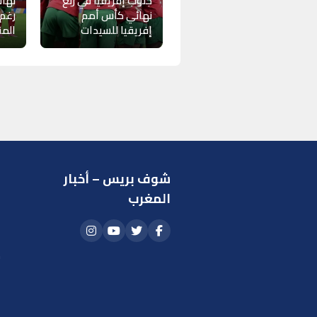
جنوب إفريقيا في ربع
نهائ
نهائي كأس أمم
رغم
إفريقيا للسيدات
الم
شوف بريس – أخبار
ر
المغرب
ا
أ
م