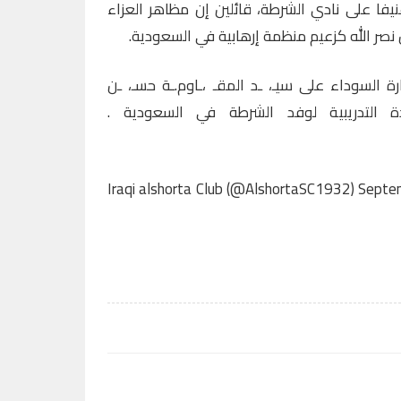
ا على نادي الشرطة، قائلين إن مظاهر العزاء
صر الله كزعيم منظمة إرهابية في السعودية.
ة السوداء على سيـ، ـد المقـ ،ـاوم.ـة حسـ، ـن
دة التدريبية لوفد الشرطة في السعودية .
Septe