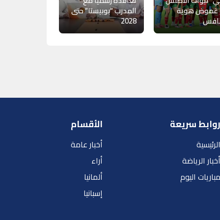
ي “لبؤات الأطلس”
تعاقده رسمياً مع
 غموض هوية
المدرب “بوبيستا” حتى
نافس
2028
وابط سريعة
الأقسام
لرئيسية
أخبار عامة
خبار الرياضة
أراء
باريات اليوم
ألمانيا
إسبانيا