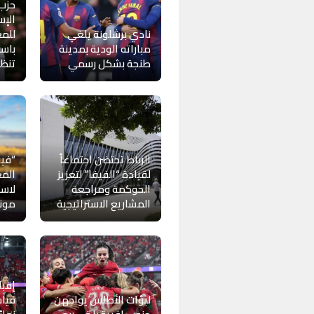
حزب
الإس
نادي برشلونة يلغي
للمغ
مباراته الودية بمدينة
باست
طنجة بشكل رسمي
تنظيم
الرباط تحتضن اجتماعاً
“فيف
لقيادة “الفيفا” لتعزيز
المغ
الحوكمة ومراجعة
لاست
المشاريع الاستراتيجية
موندي
إقبا
لبؤات الأطلس يواجهن
قياس