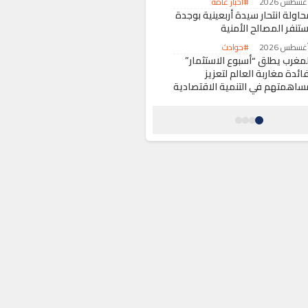
#أخبار عامة
حاولة انتحار سيدة أربعينية بوجدة
ستنفر المصالح الأمنية
#حوادث
لمغرب يطلق “أسبوع الاستثمار”
ائدة مغاربة العالم لتعزيز
ساهمتهم في التنمية الاقتصادية
#اقتصاد
كومة سانشيز تقرر تأجيل زيارة
لملك فيليبي السادس إلى سبتة
لمحتلة
#حول العالم