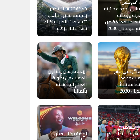
 “فوكس”
باني يجدد عدائيته
شركة “TGCC” تظفر
رب ويطالب
بصفقة تشييد ملعب
بعاد المملكة من
“تيسيما” بالدار البيضاء
 مونديال 2030
بـ1.8 مليار درهم
ا” ينفي منح
أربعة فرسان يمثلون
رب وعوداً
المغرب في بطولة
ضافة نهائي
العالم للفروسية
ال 2030
بألمانيا
ل جماهيري
ي على تذاكر ربع
نهضة بركان يعلن