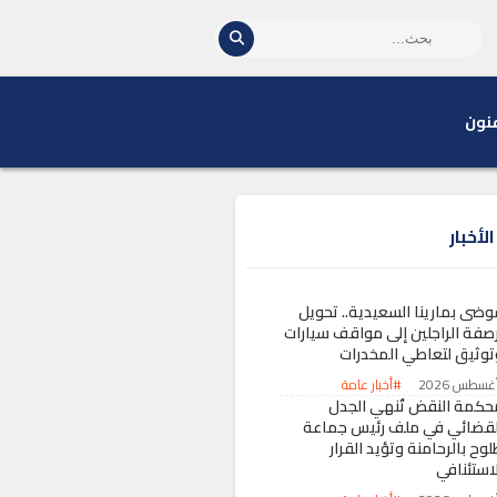
نون
لأخبار
وضى بمارينا السعيدية.. تحويل
رصفة الراجلين إلى مواقف سيارات
توثيق لتعاطي المخدرات
#أخبار عامة
حكمة النقض تُنهي الجدل
لقضائي في ملف رئيس جماعة
وح بالرحامنة وتؤيد القرار
لاستئنافي