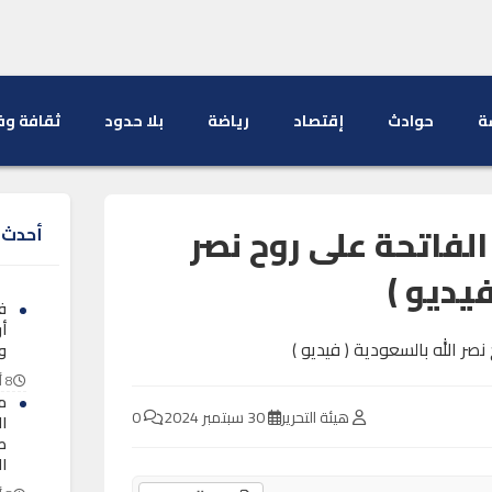
ة
حوادث
إقتصاد
رياضة
بلا حدود
ثقافة وف
الفاتحة على روح نصر
أحدث ا
فيديو )
ف
أ
و
8 أغسطس 2026
م
هيئة التحرير
30 سبتمبر 2024
0
ا
طل
ا