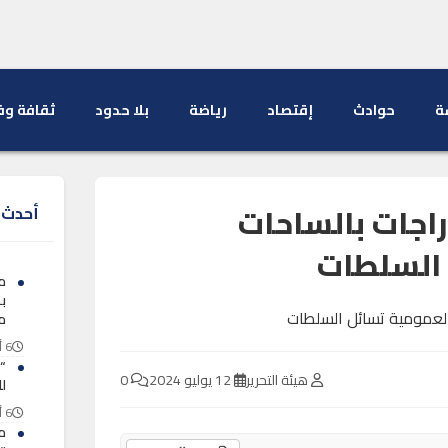
ة
حوادث
إقتصاد
رياضة
بلا حدود
ثقافة وف
راجات بالساحات
أحدث ا
السلطات
م
ب
م
6 أغسطس 2026
“ا
هيئة التحرير
12 يوليو 2024
0
لل
6 أغسطس 2026
م