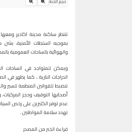
حجم الخط:
تنتظر ساكنة مدينة اكادير ومعها 
بموجبه السلطات الأمنية، بشن ح
والهوائية بالساحات العمومية بالمد
ويمكن للمتواجد في الساحات الع
الدراجات النارية ، كما يظهر في ال
تنضبط للقوانين المنظمة للسير وال
أصحابها التوقيف وحجز المركبات،
عدم توفر الكثيرين على رخص السياقة
تهدد سلامة المواطنين .
قراءة الخبر من المصدر