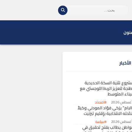
نون
لأخبار
شروع تثنية السكة الحديدية
طنجة لتعزيز الربط اللوجستي مع
يناء المتوسط
#اقتصاد
لبام” يزكي فؤاد المودني وكيلاً
ائحته الانتخابية بإقليم تيزنيت
#سياسة
واطن يطالب بفتح تحقيق في