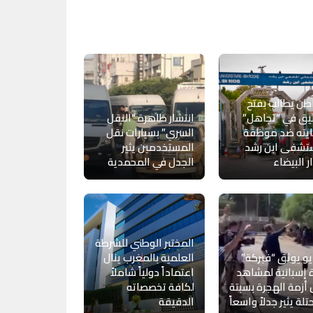
ن يطالب بفتح
يق في “تجاهل”
انتشار ظاهرة “النقل
يته ضد موظفة
السري” بسيارات نقل
تشفى ابن رشد
المستخدمين يثير
ار البيضاء
الجدل في المحمدية
المختبر الوطني للشرطة
و يوثق “فبركة”
العلمية بالمغرب ينال
 إسبانية لمشاهد
اعتماداً دولياً شاملاً
أزمة الهجرة بسبتة
لكافة تخصصاته
تلة يثير جدلاً واسعاً
الدقيقة