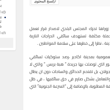
“
نسخ المحتوى
ب
6 أغسطس 2026
ت
م
زوراها تحرك المجلس البلدي لاصدار قرار تعمل
6 أغسطس 2026
ملة مكثفة تستهدف سائقي الدراجات النارية
ف
ينة ، نظرا إلى خطرها على سلامة المواطنين .
ب
6 أغسطس 2026
مومية بمدينة اكادير ،رصد سلوكيات لسائقي
صور التي توصلت بها جريدة ” هبة بريس ” والتي لا
جولان، بل تقتحم الحدائق والساحات دون ان يطال
 والتعامل بشكل صارم في حق سائقيها ، في ظل
 المطلوبة، بالإضافة إلى “السرعة الجنونية” التي