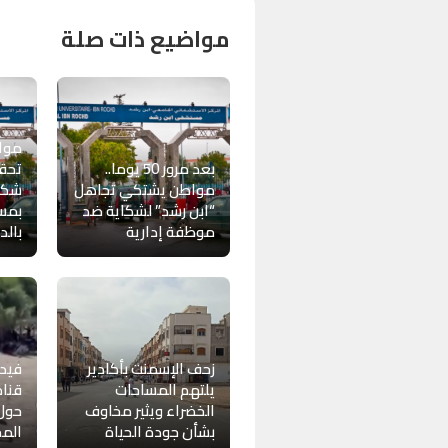
مواضيع ذات صلة
مواط
بعد مرور 50 يوما..
تحق
مواطن يشتكي تجاهل
شكا
“ابن رشد” لشكاية ضد
بمس
موظفة إدارية
بالد
زحف الإسمنت بأكادير
فيدي
يلتهم المساحات
قناة
الخضراء ويثير مخاوف
حول 
بشأن جودة الحياة
المح