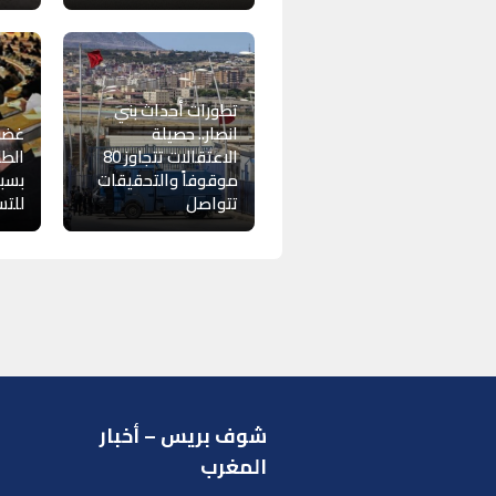
تطورات أحداث بني
انصار.. حصيلة
غضب
الاعتقالات تتجاوز 80
الطل
موقوفاً والتحقيقات
بسبب
تتواصل
للتس
شوف بريس – أخبار
ر
المغرب
ا