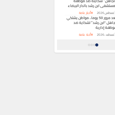
تجاهل” شكايته ضد موظفة
مستشفى ابن رشد بالدار البيضاء
#أخبار عامة
بعد مرور 50 يوما.. مواطن يشتكي
جاهل “ابن رشد” لشكاية ضد
وظفة إدارية
#أخبار عامة
اجعة ببركان.. قاصر يقود سيارة
دون رخصة يتسبب في مصرع شابين
#حوادث