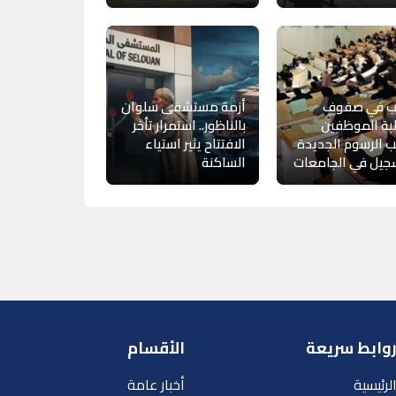
 في صفوف
أزمة مستشفى سلوان
بة الموظفين
بالناظور.. استمرار تأخر
 الرسوم الجديدة
الافتتاح يثير استياء
جيل في الجامعات
الساكنة
وابط سريعة
الأقسام
لرئيسية
أخبار عامة