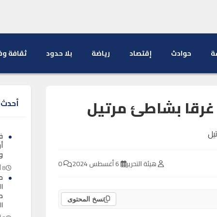
ة
حوادث
إقتصاد
رياضة
بلا حدود
ثقافة وف
 غرقا بشاطئ مرتيل
أحدث ا
ف
أ
و
هيئة التحرير
6 أغسطس 2024
0
8 أغسطس 2026
م
ا
طل
نسخ المحتوى
ا