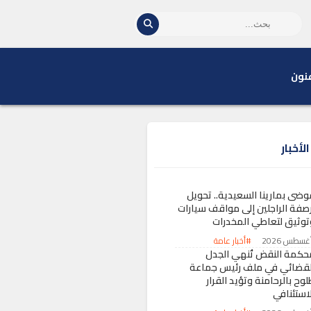
نون
لأخبار
وضى بمارينا السعيدية.. تحويل
رصفة الراجلين إلى مواقف سيارات
توثيق لتعاطي المخدرات
#أخبار عامة
حكمة النقض تُنهي الجدل
لقضائي في ملف رئيس جماعة
وح بالرحامنة وتؤيد القرار
لاستئنافي