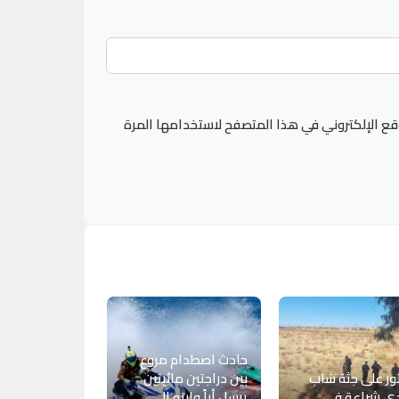
قع الإلكتروني في هذا المتصفح لاستخدامها المرة
حادث اصطدام مروع
ور على جثة شاب
بين دراجتين مائيتين
دي شراعة في
يرسل أباً وابنه إلى