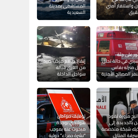
ن واستنفار أمني
المستشفى بمدينة
قيق
السعيدية
ور على جثة
ني في حالة تحلل
إنقاذ طاقم مركب صيد
 منزله بفاس
من الغرق قبالة
فر المصالح الأمنية
سواحل الداخلة
يح مزورة تقود
توقيف مواطن
ن بالجديدة إلى
هولندي بوجدة
يك شبكة متخصصة
مبحوث عنه بموجب
رقة المنازل
“نشرة حمراء” دولية