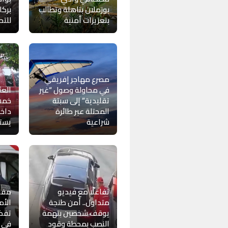
بوزملان بتاهلة وتطالب
بركا
بتعزيزات أمنية
للتح
مصرع مهاجر إفريقي
في محاولة وصول “غير
العث
تقليدية” إلى سبتة
خمسي
المحتلة عبر طائرة
داخل
شراعية
يستن
تفاعلًا مع فيديو
مفات
متداول.. أمن طنجة
الأم
يوقف شخصين بتهمة
تفك
النصب بمحطة وقود
في س