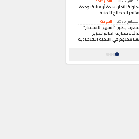
#أخبار عامة
حاولة انتحار سيدة أربعينية بوجدة
ستنفر المصالح الأمنية
#حوادث
لمغرب يطلق “أسبوع الاستثمار”
ائدة مغاربة العالم لتعزيز
ساهمتهم في التنمية الاقتصادية
#اقتصاد
كومة سانشيز تقرر تأجيل زيارة
لملك فيليبي السادس إلى سبتة
لمحتلة
#حول العالم