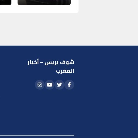
شوف بريس – أخبار
ر
المغرب
ا
أ
م