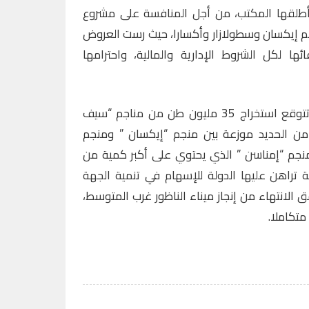
أطلقها المكتب، من أجل المنافسة على مشروع
جم إيكسان وسطولازار وأكسارا، حيث رست العروض
ها لكل الشروط الإدارية والمالية، واحترامها
وحسب تقديرات المكتب الوطني، تتوقع استخراج 35 مليون طن من مناجم “سيف
ز 36 مليون طن من الحديد موزعة بين منجم “إيكسان ” ومنجم
نجم “إمناسن ” الذي يحتوي على أكبر كمية من
ية تراهن عليها الدولة للإسهام في تنمية الجهة
 الانتهاء من إنجاز ميناء الناظور غرب المتوسط،
متكاملا.