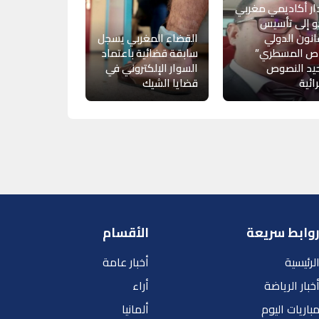
ر أكاديمي مغربي
و إلى تأسيس
انون الدولي
القضاء المغربي يسجل
اص المسطري”
سابقة قضائية باعتماد
يد النصوص
السوار الإلكتروني في
ائية
قضايا الشيك
وابط سريعة
الأقسام
لرئيسية
أخبار عامة
خبار الرياضة
أراء
باريات اليوم
ألمانيا