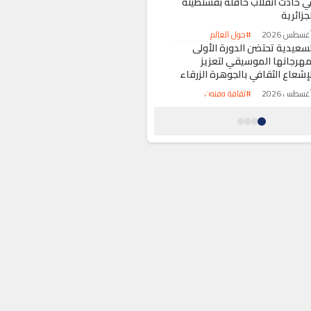
ي حادث انقلاب حافلة بقسنطينة
جزائرية
#حول العالم
لسعيدية تحتضن الدورة الأولى
مهرجانها الموسيقي لتعزيز
لإشعاع الثقافي بالجوهرة الزرقاء
#ثقافة وفنون
لبرلمان الأوروبي يعقد جلسة
ستثنائية لمناقشة تداعيات أزمة
لهجرة بسبتة المحتلة
#حول العالم