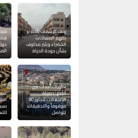
زحف الإسمنت بأكادير
فيدي
يلتهم المساحات
قناة
الخضراء ويثير مخاوف
حول 
بشأن جودة الحياة
المح
تطورات أحداث بني
انصار.. حصيلة
غضب
الاعتقالات تتجاوز 80
الطل
موقوفاً والتحقيقات
بسبب
تتواصل
للتس