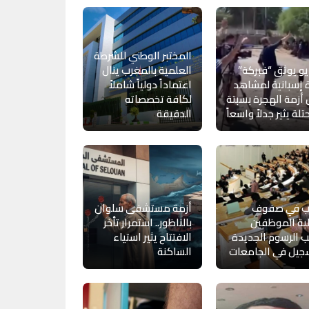
المختبر الوطني للشرطة
و يوثق “فبركة”
العلمية بالمغرب ينال
 إسبانية لمشاهد
اعتماداً دولياً شاملاً
أزمة الهجرة بسبتة
لكافة تخصصاته
تلة يثير جدلاً واسعاً
الدقيقة
 في صفوف
أزمة مستشفى سلوان
بة الموظفين
بالناظور.. استمرار تأخر
 الرسوم الجديدة
الافتتاح يثير استياء
جيل في الجامعات
الساكنة