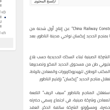
ف
نسخ المحتوى
ال
6 أغسطس 2026
ا
ل
ا
أعلنت المجموعة الصينية “China Railway Construction” عن إنتاج أول شحنة من
6 أغسطس 2026
الحديد المكرر 30250 طنا بمنجم الحديد إيكسان نواحي مدينة الناظور، بعد
ا
ا
ا
6 أغسطس 2026
 الشركة الصينية لبناء السكك الحديدية حسب بلاغ
 مليوني طن من مسحوق الحديد المكرر وتصديرها
المكتب الوطني للهيدروكاربورات والمعادن بالرباط،
غلال المناجم بالناظور “سيف الريف” التابعة
والمعادن وشركة صينية، في اجتماع رسمي حضرته
نخضرة، ومسؤولو الشركة سالفة الذكر. العقد