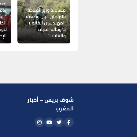
إصدا
مساءلة وزير الفلاحة
يدع
بالبرلمان حول وضعية
“الق
المهندسين الغابويين
الخ
بـ”وكالة المياه
لتوح
والغابات”
الإجر
شوف بريس – أخبار
ر
المغرب
ا
أ
م