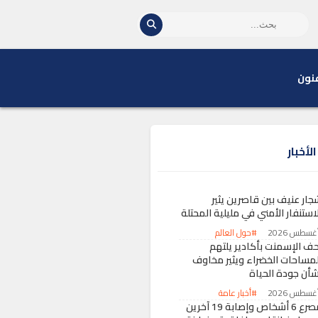
نون
لأخبار
جار عنيف بين قاصرين يثير
استنفار الأمني في مليلية المحتلة
#حول العالم
حف الإسمنت بأكادير يلتهم
لمساحات الخضراء ويثير مخاوف
شأن جودة الحياة
#أخبار عامة
مصرع 6 أشخاص وإصابة 19 آخرين