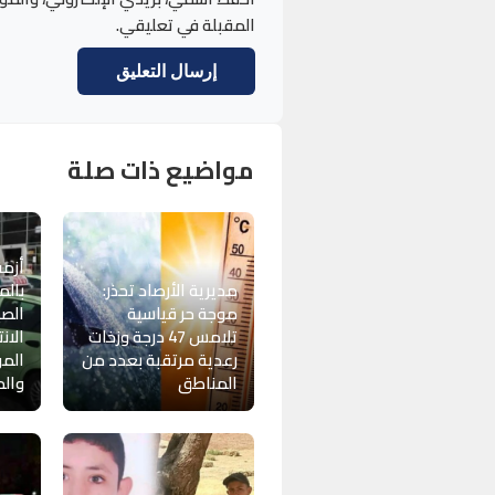
المقبلة في تعليقي.
مواضيع ذات صلة
أزمة
مديرية الأرصاد تحذر:
بالم
موجة حر قياسية
الصي
تلامس 47 درجة وزخات
الان
رعدية مرتقبة بعدد من
المو
المناطق
وال