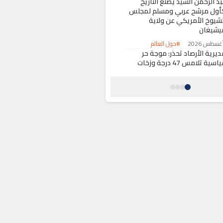
د الرحمن السيد يصنع التاريخ
أول مرشح عربي ومسلم لمجلس
لشيوخ الأمريكي عن ولاية
يشيغان
#حول العالم
ديرية الأرصاد تحذر: موجة حر
قياسية تلامس 47 درجة وزخات
عدية مرتقبة بعدد من المناطق
#أخبار عامة
وقيف شقيقين روعا سكان إقامة
كنية بسلا الجديدة
#حوادث