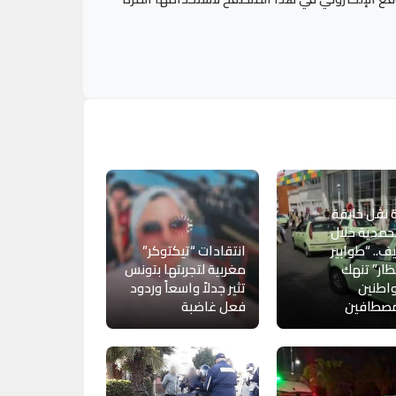
 نقل خانقة
حمدية خلال
ف.. “طوابير
انتقادات “تيكتوكر”
تظار” تنهك
مغربية لتجربتها بتونس
اطنين
تثير جدلاً واسعاً وردود
مصطافين
فعل غاضبة