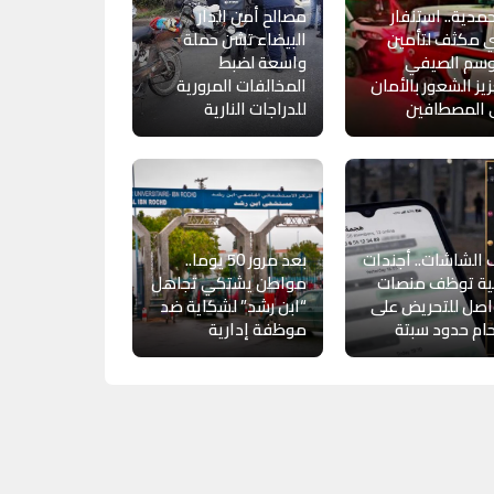
مدية.. استنفار
مصالح أمن الدار
 مكثف لتأمين
البيضاء تشن حملة
وسم الصيفي
واسعة لضبط
يز الشعور بالأمان
المخالفات المرورية
 المصطافين
للدراجات النارية
الشاشات.. أجندات
بعد مرور 50 يوما..
بية توظف منصات
مواطن يشتكي تجاهل
اصل للتحريض على
“ابن رشد” لشكاية ضد
ام حدود سبتة
موظفة إدارية