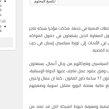
عب
نسخ المحتوى
ك
ا
م
6 أغسطس 2026
م
سلطات الامنية في بلدها، فككت مؤخرا شبكة تتاجر
يون المغاربة الذين يشتغلون في حقول الفواكه
ر
 في الأبحاث إلى تورط سياسيين إسبان في حزب
6 أغسطس 2026
ت
 القضية .
س
6 أغسطس 2026
السياسيين وشركائهم من رجال أعمال، يستغلون
ب وفق عقود عمل تشرف عليها الدولة الإسبانية،
ان ظروف العمل قاسية حيث يشتغلون 17 ساعة خارج القانون ، كما ان عمال زراعيين
غ مالية بعملة اليورو مقابل تسوية وضعيتهم
القضية ومعرفة خيوط الشبكة التي قد تمتد من