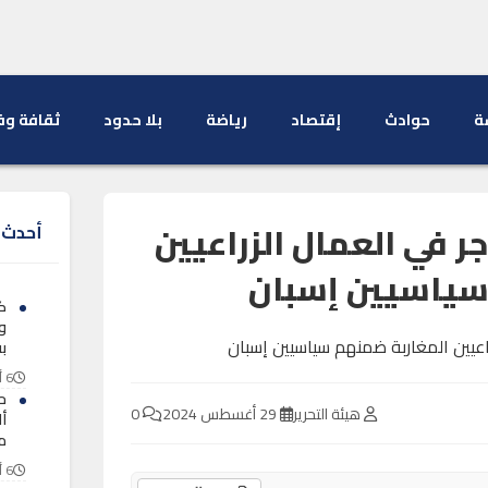
ة
حوادث
إقتصاد
رياضة
بلا حدود
ثقافة وف
 في العمال الزراعيين
أحدث ا
سياسيين إسبان
ك
و
ب
6 أغسطس 2026
ح
هيئة التحرير
29 أغسطس 2024
0
أل
م
6 أغسطس 2026