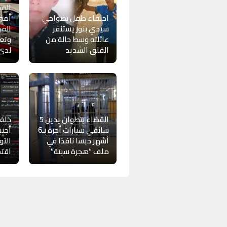
المح
اختفاء طفل بضواحي
أمني
سيدي بنور يستنفر
الم
عائلته وسط حالة من
وتعز
القلق الشديد
لدى
القضاء بتطوان يدين 5
خلف 
سائقي سيارات أجرة بـ6
أجن
أشهر حبسا نافذا في
التو
ملف “هجرة سبتة”
اقتح