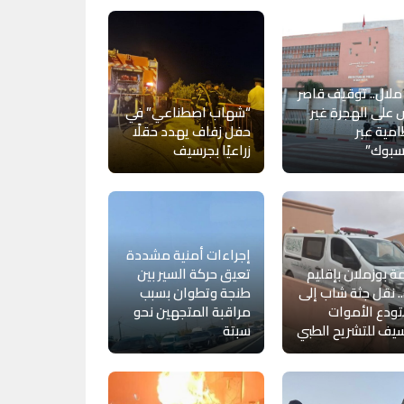
ملال.. توقيف قاصر
 على الهجرة غير
“شهاب اصطناعي” في
امية عبر
حفل زفاف يهدد حقلًا
سبوك”
زراعيًا بجرسيف
إجراءات أمنية مشددة
ة بوزملان بإقليم
تعيق حركة السير بين
.. نقل جثة شاب إلى
طنجة وتطوان بسبب
ودع الأموات
مراقبة المتجهين نحو
يف للتشريح الطبي
سبتة