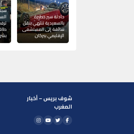
سبتة
حادثة سير خطيرة
السل
بالسعيدية تنتهي بنقل
ترفع
سائقة إلى المستشفى
طاقم
الإقليمي ببركان
بشر
شوف بريس – أخبار
ر
المغرب
ا
أ
م