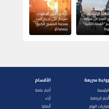
 المحتلة..
طات الإسبانية
أكادير.. فرق الإطفاء
 الحجز عن سيارة
تسيطر على حريق شب
 “القناة الثانية”
بمحيط المسبح الكبير
وط
ببنسركاو
وابط سريعة
الأقسام
لرئيسية
أخبار عامة
خبار الرياضة
أراء
باريات اليوم
ألمانيا