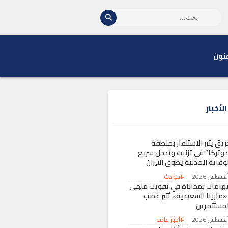
نون
لأخبار
ريق يثير الاستنفار بمنطقة
دوتركا” في تزنيت وتدخل سريع
وقاية المدنية يطوق النيران
#حوادث
تهامات بمحاباة في تفويت ملهى
«مارينا السعيدية» تُثير غضب
لمستثمرين
#أخبار عامة