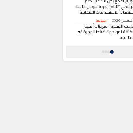
وزي لقجع يحل بأكادير لدعم
رشحي “البام” بجهة سوس ماسة
تعداداً للاستحقاقات الانتخابية
#سياسة
يلية المحتلة.. تعزيزات أمنية
كثفة لمواجهة ضغط الهجرة غير
لنظامية
#أخبار عامة
نظمة حقوقية تدق ناقوس
لخطر بشأن الوضع الإنساني
مغاربة العالقين بسبتة المحتلة
#أخبار عامة