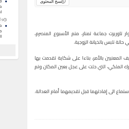
ف
نسخ المحتوى
م
اس
9 أغسطس 2026
مل
م
 تاوريرت جماعة تمنار، متم الأسبوع المنصرم،
ا
حالة تلبس بالخيانة الزوجية.
9 أغسطس 2026
م
ا
لمعنيين بالأمر، بناءا على شكاية تقدمت بها
لل
رك الملكي، التي حلت على عجل بعين المكان وتم
9 أغسطس 2026
استماع الى إفادتهما قبل تقديمهما أمام العدالة.