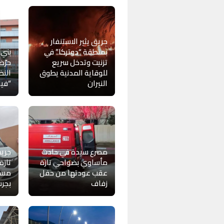
حريق يثير الاستنفار
بمنطقة “دوتركا” في
بني 
تزنيت وتدخل سريع
حرّض
للوقاية المدنية يطوق
النظ
النيران
“في
مصرع سيدة في حادث
جريم
مأساوي بضواحي تازة
تازة
عقب عودتها من حفل
مست
زفاف
بجرس