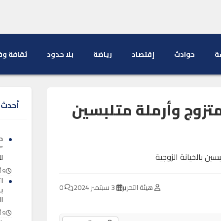
ة
حوادث
إقتصاد
رياضة
بلا حدود
ثقافة وف
متزوج وأرملة متلبسين
أحدث ا
ح
“
لل
9 أغسطس 2026
ا
هيئة التحرير
3 سبتمبر 2024
0
بـ
ا
9 أغسطس 2026