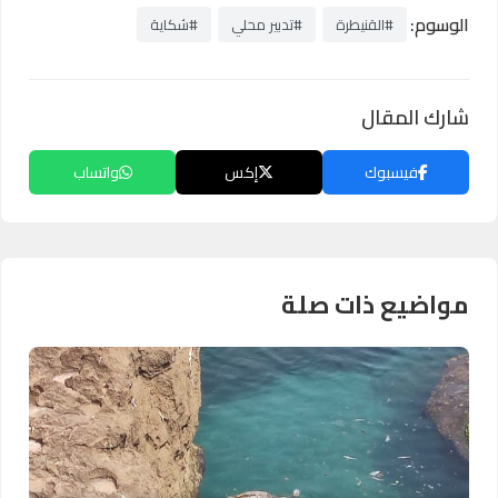
الوسوم:
#القنيطرة
#تدبير محلي
#شكاية
شارك المقال
فيسبوك
إكس
واتساب
مواضيع ذات صلة