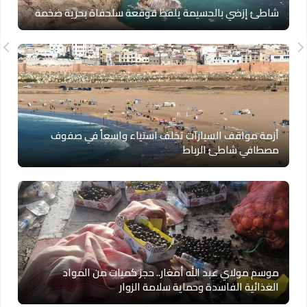
شاطئ إزضي بالحسيمة يلفظ قوقعة سلحفاة بحرية ضخمة
أزمة مواقف السيارات تخلف استياء واسعاً في صفوف
مصطافي شاطئ الرباط
موسم مولاي عبد الله أمغار.. حجز كميات من المواد
الغذائية الفاسدة وحماية سلامة الزوار