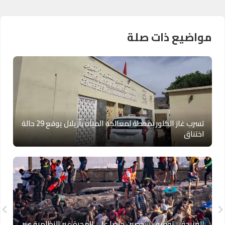
مواضيع ذات صلة
تسرب غاز الكلور بمحطة لمعالجة المياه بأزيلال يوقع 29 حالة
اختناق
الفنيدق.. توقيف شخصين حرّضا على الهجرة غير النظامية عبر