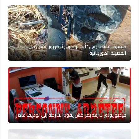
خنيفرة.. استنفار في “أيت بوخيو” إثر ظهور أفعى من
الفصيلة الموريتانية
فيديو يوثق سرقة بمراكش يقود الشرطة إلى توقيف قاصر