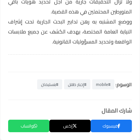
ولا تزال التحقيقات جارية من أجل تحديد هويات باقي
المتورطين المحتملين في هذه القضية.
ووضع المشتبه به رهن تدابير البحث الجارية تحت إشراف
النيابة العامة المختصة، بهدف الكشف عن جميع ملابسات
الواقعة وتحديد المسؤوليات القانونية.
الوسوم:
#mobile
#إجبار طفل
#بنسليمان
شارك المقال
فيسبوك
إكس
واتساب