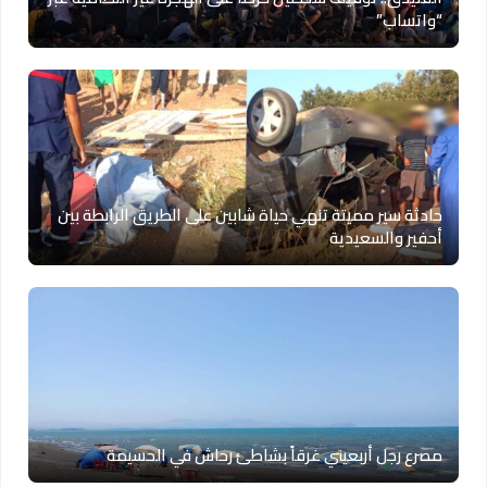
“واتساب”
حادثة سير مميتة تنهي حياة شابين على الطريق الرابطة بين
أحفير والسعيدية
مصرع رجل أربعيني غرقاً بشاطئ رحاش في الحسيمة