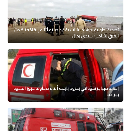
تضحية بطولية ببرشيد.. شاب يفقد حياته أثناء إنقاذ فتاة من
الغرق بشاطئ سيدي رحال
إصابة مهاجر سوداني بجروح بليغة أثناء محاولة عبور الحدود
بجرادة