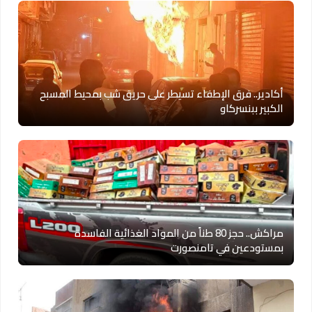
أكادير.. فرق الإطفاء تسيطر على حريق شب بمحيط المسبح
الكبير ببنسركاو
مراكش.. حجز 80 طناً من المواد الغذائية الفاسدة
بمستودعين في تامنصورت