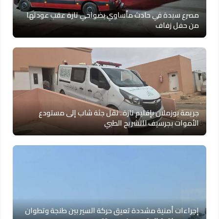
مصرع سيدة في حادث مأساوي بضواحي تازة عقب عودتها
من حفل زفاف
جريمة بوزملان بإقليم تازة.. نقل جثة شاب إلى مستودع
الأموات بجرسيف للتشريح الطبي
إجراءات أمنية مشددة تعيق حركة السير بين طنجة وتطوان