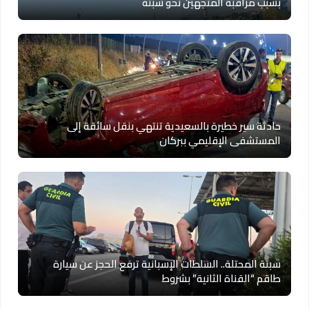
بسبب مراقبة المتجهين نحو سبتة
حادثة سير خطيرة بالسعيدية تنتهي بنقل سائقة إلى
المستشفى الإقليمي ببركان
سبتة المحتلة.. السلطات الإسبانية ترفع الحجز عن سيارة
طاقم “القناة الثانية” بشروط