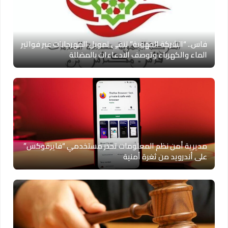
فاس.. “الشركة الجهوية” تنفي تمويل المهرجانات عبر فواتير
الماء والكهرباء وتوصف الادعاءات بالمضللة
مديرية أمن نظم المعلومات تحذر مستخدمي “فايرفوكس”
على أندرويد من ثغرة أمنية