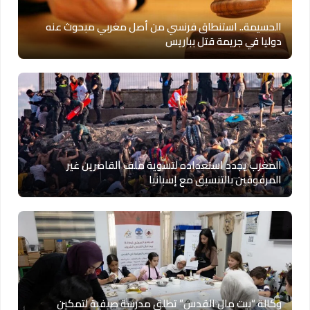
الحسيمة.. استنطاق فرنسي من أصل مغربي مبحوث عنه
دوليا في جريمة قتل بباريس
المغرب يجدد استعداده لتسوية ملف القاصرين غير
المرفوقين بالتنسيق مع إسبانيا
وكالة “بيت مال القدس” تطلق مدرسة صيفية لتمكين