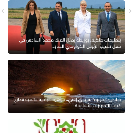
بتعليمات ملكية.. بوريطة يمثل الملك محمد السادس في
حفل تنصيب الرئيس الكولومبي الجديد
شاطئ “لكزيرة” بسيدي إفني.. جوهرة سياحية عالمية تصارع
غياب التجهيزات الأساسية