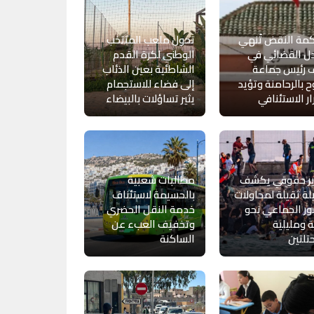
مة النقض تُنهي
تحول ملعب المنتخب
ل القضائي في
الوطني لكرة القدم
 رئيس جماعة
الشاطئية بعين الذئاب
 بالرحامنة وتؤيد
إلى فضاء للاستجمام
ار الاستئنافي
يثير تساؤلات بالبيضاء
ير حقوقي يكشف
مطالبات شعبية
ة ثقيلة لمحاولات
بالحسيمة لاستئناف
ور الجماعي نحو
خدمة النقل الحضري
 ومليلية
وتخفيف العبء عن
تلتين
الساكنة