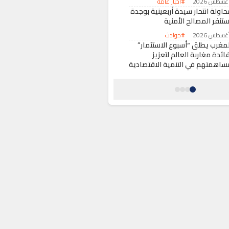
#أخبار عامة
حاولة انتحار سيدة أربعينية بوجدة
ستنفر المصالح الأمنية
#حوادث
لمغرب يطلق “أسبوع الاستثمار”
ائدة مغاربة العالم لتعزيز
ساهمتهم في التنمية الاقتصادية
#اقتصاد
كومة سانشيز تقرر تأجيل زيارة
لملك فيليبي السادس إلى سبتة
لمحتلة
#حول العالم