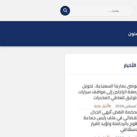
نون
لأخبار
وضى بمارينا السعيدية.. تحويل
رصفة الراجلين إلى مواقف سيارات
توثيق لتعاطي المخدرات
#أخبار عامة
حكمة النقض تُنهي الجدل
لقضائي في ملف رئيس جماعة
وح بالرحامنة وتؤيد القرار
لاستئنافي