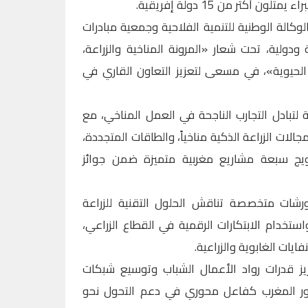
أكثر من 15 دولة إفريقية.
وكالة الوطنية للتنمية الفلاحية وجمعية مبادرات
دولية، تحت شعار «المرونة المناخية والزراعة،
ة الحيوية»، في مسعى لتعزيز التعاون القاري في
تبادل التجارب الناجحة في العمل المناخي، مع
جالات الزراعة الذكية مناخياً، والطاقات المتجددة،
تويج سبعة مشاريع مغربية متميزة ضمن جوائز
رشات متخصصة تناقش الحلول التقنية للزراعة
استخدام الابتكارات الرقمية في القطاع الزراعي،
يات الغابوية والزراعية.
ز قدرات رواد الأعمال الشباب وتوسيع شبكات
ور المغرب كفاعل محوري في دعم التحول نحو