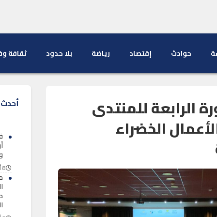
ة
حوادث
إقتصاد
رياضة
بلا حدود
ثقافة وف
ة الرابعة للمنتدى
أحدث ا
لأعمال الخضراء
ف
أ
و
8 أغسطس 2026
م
ا
طل
ا