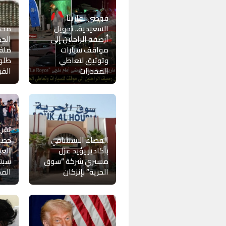
فوضى بمارينا
السعيدية.. تحويل
محك
أرصفة الراجلين إلى
الجد
مواقف سيارات
ملف
وتوثيق لتعاطي
طلوح
المخدرات
القر
تقر
القضاء الاستئنافي
حصيل
بأكادير يؤيد عزل
العب
مسيري شركة “سوق
سبتة
الحرية” بإنزكان
المح