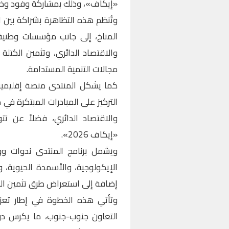
«إيكاف»، وذلك بمشاركة وفود وخبراء يمثلون 
وتُنظم هذه التظاهرة بشراكة بين ال
المناخ، إلى جانب مؤسسات وطنية و
والاقتصاد الدائري، وتثمين الكتل
مجالات التنمية المستدامة.
كما يشكل المنتدى منصة إقليمية ل
التركيز على المبادرات المبتكرة في م
والاقتصاد الدائري، فضلاً عن ت
«إيكاف 2026».
ويشمل برنامج المنتدى ندوات وو
الإيكولوجية، والأسمدة الحيوية، و
إضافة إلى استعراض طرق تثمين النفا
وتأتي هذه الخطوة في إطار تعزي
التعاون جنوب-جنوب، ما يكرس د