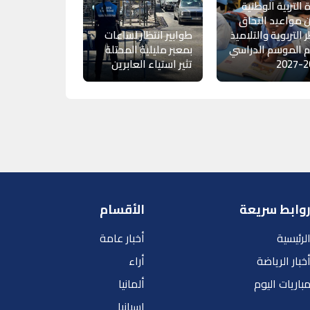
ة التربية الوطنية
 مواعيد التحاق
ر التربوية والتلاميذ
طوابير انتظار لساعات
 الموسم الدراسي
بمعبر مليلية المحتلة
20
تثير استياء العابرين
وابط سريعة
الأقسام
لرئيسية
أخبار عامة
خبار الرياضة
أراء
باريات اليوم
ألمانيا
إسبانيا