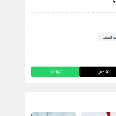
ة.
ير المناخي
إكس
واتساب