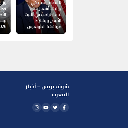
القضاء الأمريكي
وزار
يوقف أشغال بناء
تعلن
قاعة ترامب في البيت
الأط
الأبيض ويشترط
برسم
موافقة الكونغرس
26-2027
شوف بريس – أخبار
ر
المغرب
ا
أ
م