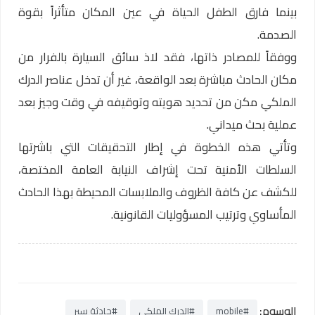
بينما فارق الطفل الحياة في عين المكان متأثراً بقوة
الصدمة.
ووفقاً للمصادر ذاتها، فقد لاذ سائق السيارة بالفرار من
مكان الحادث مباشرة بعد الواقعة، غير أن تدخل عناصر الدرك
الملكي مكن من تحديد هويته وتوقيفه في وقت وجيز بعد
عملية بحث ميداني.
وتأتي هذه الخطوة في إطار التحقيقات التي باشرتها
السلطات الأمنية تحت إشراف النيابة العامة المختصة،
للكشف عن كافة الظروف والملابسات المحيطة بهذا الحادث
المأساوي وترتيب المسؤوليات القانونية.
الوسوم:
#mobile
#الدرك الملكي
#حادثة سير