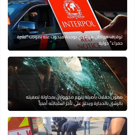
توقيف مواطن هولندي بوجدة مبحوث عنه بموجب “نشرة
حمراء” دولية
ممون حفلات بأصيلة يتهم مجهولين بمحاولة تصفيته
بالرشق بالحجارة ويحتج على تأخر استجابته أمنياً