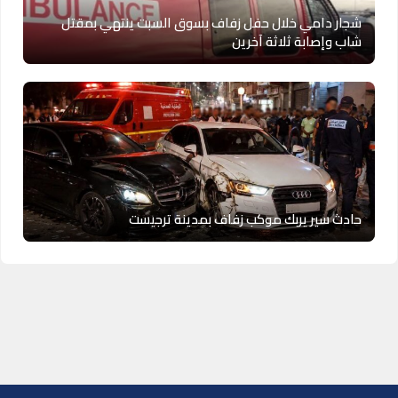
شجار دامي خلال حفل زفاف بسوق السبت ينتهي بمقتل
شاب وإصابة ثلاثة آخرين
حادث سير يربك موكب زفاف بمدينة ترجيست