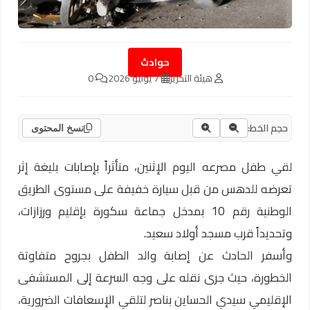
حوادث
هيئة التحرير
7 يوليو 2026
0
حجم الخط:
نسخ المحتوى
لقي طفل مصرعه اليوم الإثنين، متأثراً بإصابات بليغة إثر
تعرضه للدهس من قبل سيارة خفيفة على مستوى الطريق
الوطنية رقم 10 بمدخل جماعة سكورة بإقليم ورزازات،
وتحديداً قرب مسجد أولاد سعيد.
وأسفر الحادث عن إصابة والد الطفل بجروح متفاوتة
الخطورة، حيث جرى نقله على وجه السرعة إلى المستشفى
الإقليمي سيدي الحساين بناصر لتلقي الإسعافات الضرورية،