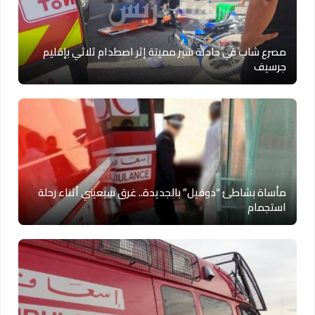
مصرع شاب في حادثة سير مميتة إثر اصطدام ثلاثي بإقليم
جرسيف
مأساة بشاطئ “دوفيل” بالجديدة.. غرق سبعيني أثناء رحلة
استجمام