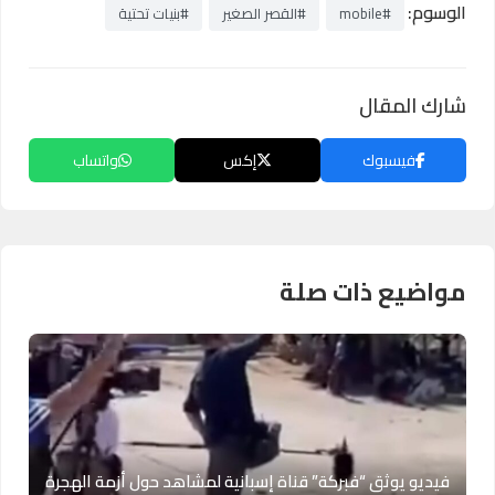
الوسوم:
#mobile
#القصر الصغير
#بنيات تحتية
شارك المقال
فيسبوك
إكس
واتساب
مواضيع ذات صلة
فيديو يوثق “فبركة” قناة إسبانية لمشاهد حول أزمة الهجرة