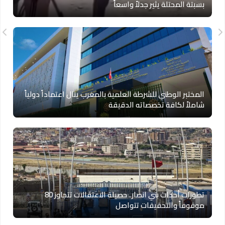
بسبتة المحتلة يثير جدلاً واسعاً
المختبر الوطني للشرطة العلمية بالمغرب ينال اعتماداً دولياً
شاملاً لكافة تخصصاته الدقيقة
تطورات أحداث بني انصار.. حصيلة الاعتقالات تتجاوز 80
موقوفاً والتحقيقات تتواصل