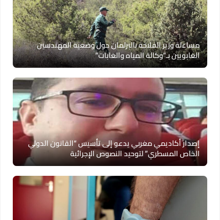
مساءلة وزير الفلاحة بالبرلمان حول وضعية المهندسين
الغابويين بـ”وكالة المياه والغابات”
إصدار أكاديمي مغربي يدعو إلى تأسيس “القانون الدولي
الخاص المسطري” لتوحيد النصوص الإجرائية