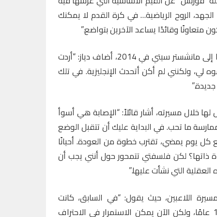
جلة “فوربس” عن القيم الأساسية التي غرسها فيه
ذل الجهد، الروح الرياضية… في كرة القدم لا يمكنك
 متعاونًا وقائدًا يساعد الآخرين بتواضع.”
وعند الحديث عن انتقاله من مالاغا إلى مانشستر سيتي في 2014، أضاف دياز: “أردت
وه لي، ولكنني لم أكن أتحدث الإنجليزية. في تلك
جديدة.”
ها خلال مسيرته، أشار قائلاً: “الإصابة هي أسوأ
مارسة ما تحب. في البداية عليك أن تتقبل الوضع
مع كل يوم يمضي، تقترب خطوة من العودة. أحيانًا
 ذاتها؟ لكن فلسفتي تتمحور حول أنني يجب أن
عقلية التي نشأت عليها.”
مسيرة اللاعبين، حيث يقول: “في السابق، كانت
مسيرة اللاعب تمتد بين 10 إلى 11 عامًا، ولكن الآن يمكن الاستمرار في الاحتراف