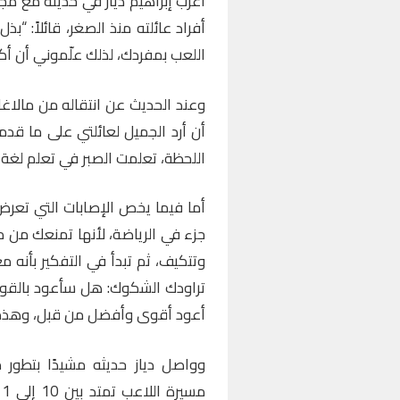
أعرب إبراهيم دياز في حديثه مع م
أفراد عائلته منذ الصغر، قائلاً: “ب
اللعب بمفردك، لذلك علّموني أن أكون
أن أرد الجميل لعائلتي على ما قدم
اللحظة، تعلمت الصبر في تعلم لغة 
أما فيما يخص الإصابات التي تعرض ل
جزء في الرياضة، لأنها تمنعك من م
وتتكيف، ثم تبدأ في التفكير بأنه 
تراودك الشكوك: هل سأعود بالقوة
أعود أقوى وأفضل من قبل، وهذه ال
وواصل دياز حديثه مشيدًا بتطور 