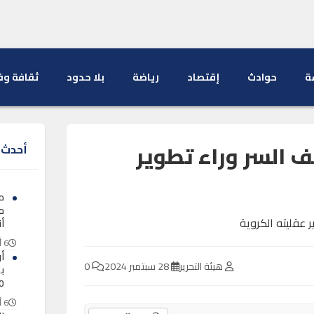
ة
حوادث
إقتصاد
رياضة
بلا حدود
ثقافة وف
ف السر وراء تطوير
أحدث ا
م
م
أ
6 أغسطس 2026
أ
هيئة التحرير
28 سبتمبر 2024
0
ب
130 
6 أغسطس 2026