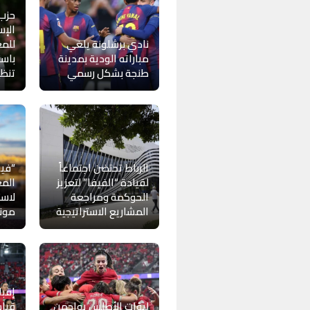
حزب
الإس
نادي برشلونة يلغي
للمغ
مباراته الودية بمدينة
باست
طنجة بشكل رسمي
تنظيم
الرباط تحتضن اجتماعاً
“فيف
لقيادة “الفيفا” لتعزيز
المغ
الحوكمة ومراجعة
لاست
المشاريع الاستراتيجية
موندي
إقبا
لبؤات الأطلس يواجهن
قياس