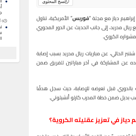
ا
نسخ المحتوى
أ
ج
براهيم دياز مع مجلة “
فوربس
” الأمريكية، تناول
6 أغسطس 2026
ريال مدريد، إلى جانب الحديث عن الدور المحوري
ن
س
مشواره الكروي.
ا
6 أغسطس 2026
نذ منتصف شتنبر الحالي، عن مباريات ريال مدريد بسبب إصابة
ف
ده عن المشاركة في آخر مباراتين للفريق ضمن
ب
6 أغسطس 2026
قد شارك في 5 مباريات بالدوري قبل تعرضه للإصابة، حيث سجل هدفًا
اعب بديل ضمن خطة المدرب كارلو أنشيلوتي.
 دياز
في تعزيز عقليته الكروية؟