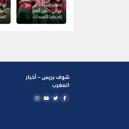
جنوب إفريقيا في ربع
نهائ
نهائي كأس أمم
رغم
إفريقيا للسيدات
الم
شوف بريس – أخبار
ر
المغرب
ا
أ
م