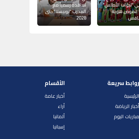
ي “لبؤات الأطلس”
تعاقده رسمياً مع
 غموض هوية
المدرب “بوبيستا” حتى
نافس
2028
وابط سريعة
الأقسام
لرئيسية
أخبار عامة
خبار الرياضة
أراء
باريات اليوم
ألمانيا
إسبانيا