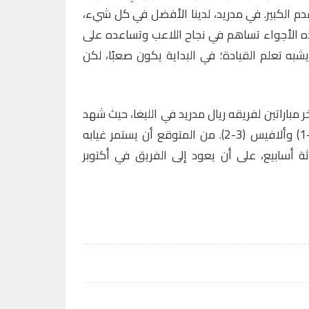
ًا بفضل التقدم الكبير. في مدريد، لدينا الأفضل في كل شيء،
هذه الأجواء تساهم في نجاح اللاعب وتساعده على
يشبه تعلم القيادة؛ في البداية يكون صعبًا، لكن
ر مباراتين لفريقه ريال مدريد في الليغا، حيث شهد
الفريق انتصارات على إسبانيول (4-1) وألافيس (3-2). من المتوقع أن يستمر غيابه
ثة أسابيع، على أن يعود إلى الفريق في أكتوبر