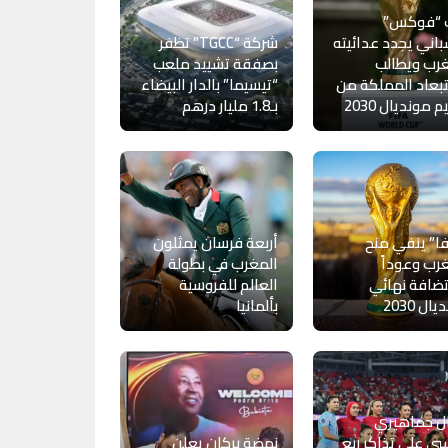
 “فوكس”
باني يجدد عدائيته
شركة “TGCC” تظفر
رب ويطالب
بصفقة تشييد ملعب
بعاد المملكة من
“تيسيما” بالدار البيضاء
 مونديال 2030
بـ1.8 مليار درهم
ا” ينفي منح
أربعة فرسان يمثلون
رب وعوداً
المغرب في بطولة
ضافة نهائي
العالم للفروسية
ال 2030
بألمانيا
ل جماهيري
ي على تذاكر ربع
نهضة بركان يعلن