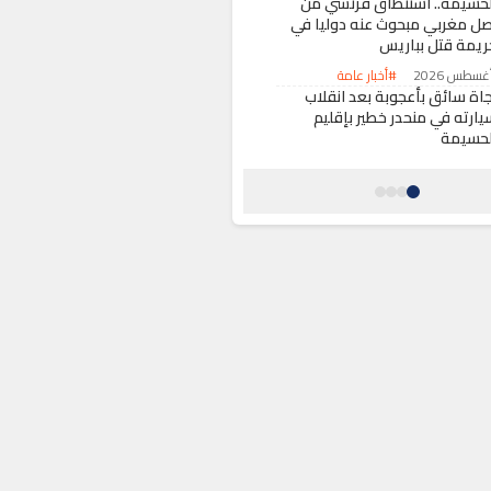
لحسيمة.. استنطاق فرنسي من
صل مغربي مبحوث عنه دوليا في
ريمة قتل بباريس
#أخبار عامة
جاة سائق بأعجوبة بعد انقلاب
يارته في منحدر خطير بإقليم
لحسيمة
#حوادث
مقتل شخصين وإصابة 13 آخرين
ي انفجار استهدف حافلة ركاب
ضواحي دمشق
#حول العالم