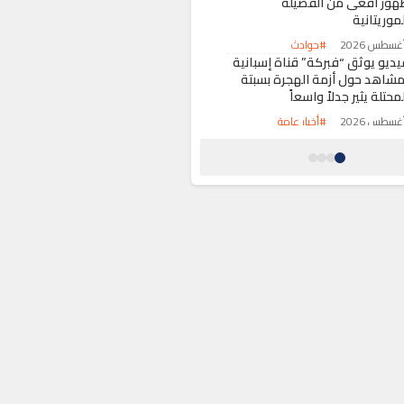
هور أفعى من الفصيلة
موريتانية
#حوادث
يديو يوثق “فبركة” قناة إسبانية
مشاهد حول أزمة الهجرة بسبتة
محتلة يثير جدلاً واسعاً
#أخبار عامة
رباط تحتضن اجتماعاً لقيادة
الفيفا” لتعزيز الحوكمة ومراجعة
لمشاريع الاستراتيجية
#رياضة