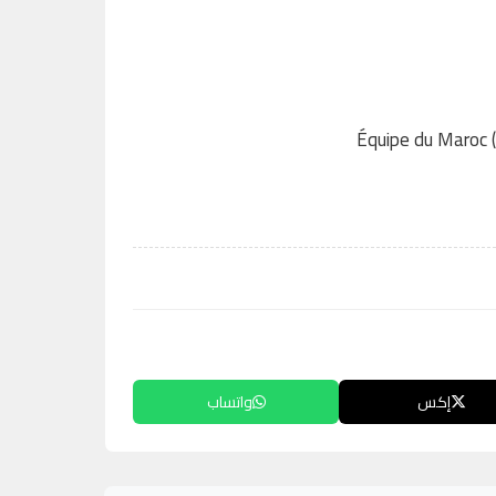
إكس
واتساب