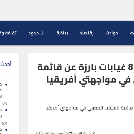
ة
حوادث
إقتصاد
رياضة
بلا حدود
ثقافة وف
لأسباب مختلفة.. 8 غيابات بارزة عن قائمة
أحدث ا
 في مواجهتي أفريقيا
ح
ع
و
6 أغسطس 2026
م
ر
6 أغسطس 2026
خن
هيئة التحرير
3 أكتوبر 2024
0