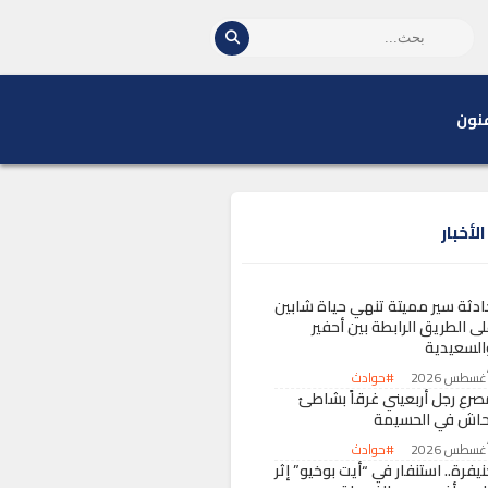
نون
لأخبار
ادثة سير مميتة تنهي حياة شابين
لى الطريق الرابطة بين أحفير
السعيدية
#حوادث
صرع رجل أربعيني غرقاً بشاطئ
حاش في الحسيمة
#حوادث
يفرة.. استنفار في “أيت بوخيو” إثر