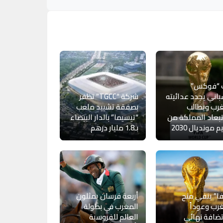
 “فوكس”
باني يجدد عدائيته
شركة “TGCC” تظفر
رب ويطالب
بصفقة تشييد ملعب
بعاد المملكة من
“تيسيما” بالدار البيضاء
 مونديال 2030
بـ1.8 مليار درهم
ا” ينفي منح
أربعة فرسان يمثلون
رب وعوداً
المغرب في بطولة
ضافة نهائي
العالم للفروسية