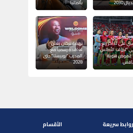
ال 2030
بألمانيا
ل جماهيري
ي على تذاكر ربع
نهضة بركان يعلن
ي “لبؤات الأطلس”
تعاقده رسمياً مع
 غموض هوية
المدرب “بوبيستا” حتى
نافس
2028
وابط سريعة
الأقسام