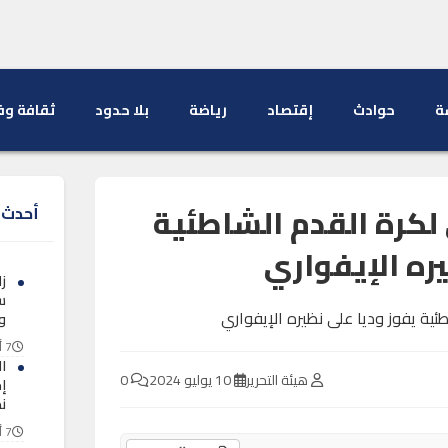
ة
حوادث
إقتصاد
رياضة
بلا حدود
ثقافة وف
لكرة القدم الشاطئية
أحدث ا
ره الإيفواري
س
و
7 أغسطس 2026
ا
هيئة التحرير
10 يوليو 2024
0
إ
نح
7 أغسطس 2026