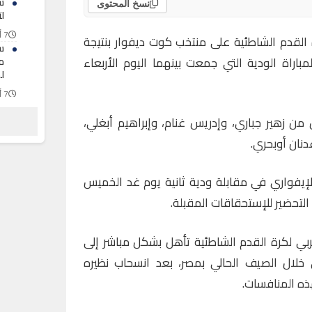
س
نسخ المحتوى
لت
7 أغسطس 2026
 القدم الشاطئية على منتخب كوت ديفوار بنتيجة
س
اة الودية التي جمعت بينهما اليوم الأربعاء
م
ل
7 أغسطس 2026
ع
ن زهير جباري، وإدريس غنام، وإبراهيم أبغلي،
ي
ا
دنان أوبحري.
7 أغسطس 2026
إيفواري في مقابلة ودية ثانية يوم غد الخميس
تحضير للإستحقاقات المقبلة.
ربي لكرة القدم الشاطئية تأهل بشكل مباشر إلى
 خلال الصيف الحالي بمصر، بعد انسحاب نظيره
ذه المنافسات.