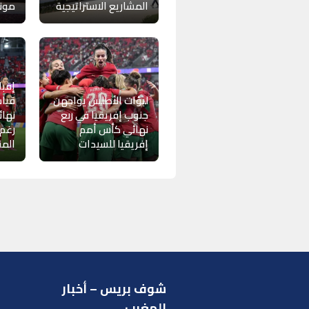
المشاريع الاستراتيجية
موندي
إقبا
لبؤات الأطلس يواجهن
قياس
جنوب إفريقيا في ربع
نهائ
نهائي كأس أمم
رغم
إفريقيا للسيدات
الم
شوف بريس – أخبار
ر
المغرب