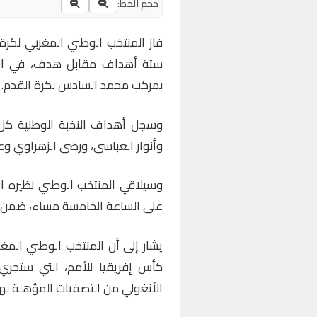
حجم الخط:
فاز المنتخب الوطني المغربي لكرة
ستة أهداف مقابل هدف، في المبار
بمركب محمد السادس لكرة القدم.
وسجل أهداف النخبة الوطنية كل م
وأنوار العباسي، ورضى الزهراوي وع
وسيلاقي المنتخب الوطني نظيره ال
على الساعة الخامسة مساء، ضمن ال
يشار إلى أن المنتخب الوطني المغ
كأس إفريقيا للأمم، التي ستجري
الأنغولي من التصفيات المؤهلة له