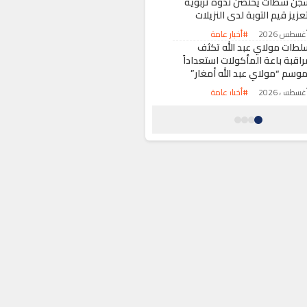
جن سطات يحتضن ندوة تربوية
عزيز قيم التوبة لدى النزيلات
#أخبار عامة
لطات مولاي عبد الله تكثف
راقبة باعة المأكولات استعداداً
موسم “مولاي عبد الله أمغار”
#أخبار عامة
طل تقني بموقع محكمة النقض
ثير استياء المرتفقين وغياب
لتواصل الرسمي يفاقم الأزمة
#أخبار عامة