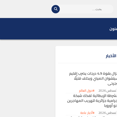
نون
لأخبار
زلزال بقوة 4.9 درجات يضرب إقليم
يتشوان الصيني ويخلف قتيلًا
جرحى
#حول العالم
لشرطة الإيطالية تفكك شبكة
جرامية جزائرية لتهريب المهاجرين
و أوروبا
#أخبار عامة