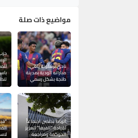
مواضيع ذات صلة
حزب
الإس
نادي برشلونة يلغي
للمغ
مباراته الودية بمدينة
باست
طنجة بشكل رسمي
تنظيم
الرباط تحتضن اجتماعاً
“فيف
لقيادة “الفيفا” لتعزيز
المغ
الحوكمة ومراجعة
لاست