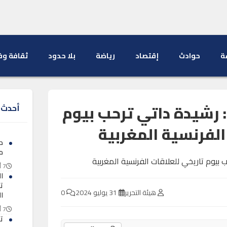
ة
حوادث
إقتصاد
رياضة
بلا حدود
ثقافة وف
: رشيدة داتي ترحب بيوم
أحدث ا
الفرنسية المغربية
د
مل
7 أغسطس 2026
ا
ت
هيئة التحرير
31 يوليو 2024
0
ا
7 أغسطس 2026
ت