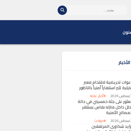
نون
لأخبار
عوات تحريضية لاقتحام معبر
يلية تثير استنفاراً أمنياً بالناظور
#أخبار عامة
لعثور على جثة خمسيني في حالة
حلل داخل منزله بفاس يستنفر
لمصالح الأمنية
#حوادث
زايد شكاوى المرتفقين