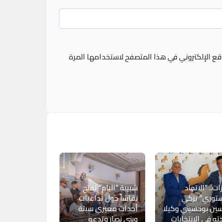
قع الإلكتروني في هذا المتصفح لاستخدامها المرة
ات.. “الاتحاد
شبيبة “البام” تفتح
توري” يزكي
نقاشاً حول تداعيات
ين بوحسيني وكيلا
أحداث معبري سبتة
حته في الانتخابات
وبني نصار وتدعو