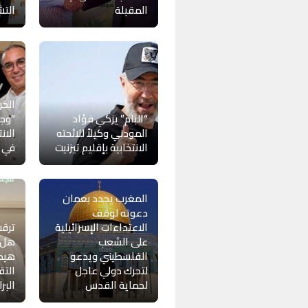
المقبلة
التش
الحر
“البام” يزكي فؤاد
“وجه
المودني وكيلاً للائحته
الان
الانتخابية بإقليم تيزنيت
في ب
المغرب يجدد بعمان
دعوته لوقف
الاعتداءات الإسرائيلية
ترقب
على الشعب
هل ي
الفلسطيني ويدعو
هيمن
لتحرك دولي عاجل
التق
لحماية القدس
البر