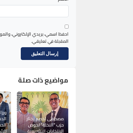
احفظ اسمي، بريدي الإلكتروني، والمو
المقبلة في تعليقي.
مواضيع ذات صلة
ورزاز
مصطفى لخصم يختار
الدس
حزب “النخلة” لخوض
الحس
الانتخابات التشريعية
للائ