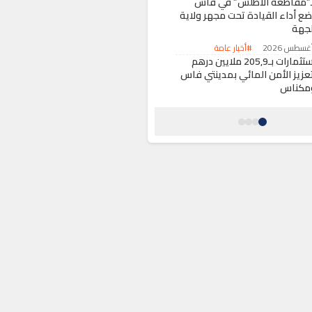
ـ”مقاطعة الأطلس” في فاس
ضع أداء القيادة تحت مجهر ولاية
لجهة
#أخبار عامة
استثمارات بـ205,9 ملايين درهم
تعزيز الأمن المائي بمدينتي فاس
مكناس
#اقتصاد
اين في أسعار التأمين الإجباري
لى السيارات يثير استياء أصحاب
لمركبات بالمغرب
#اقتصاد