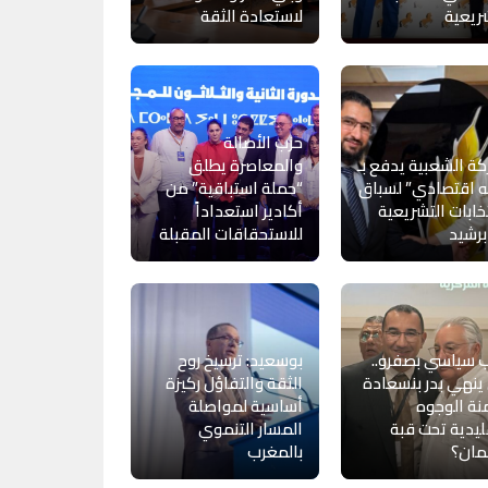
ريعية
لاستعادة الثقة
حزب الأصالة
كة الشعبية يدفع بـ
والمعاصرة يطلق
 اقتصادي” لسباق
“حملة استباقية” من
تخابات التشريعية
أكادير استعداداً
رشيد
للاستحقاقات المقبلة
 سياسي بصفرو..
بوسعيد: ترسيخ روح
نهي بدر بنسعادة
الثقة والتفاؤل ركيزة
ة الوجوه
أساسية لمواصلة
ليدية تحت قبة
المسار التنموي
لمان؟
بالمغرب