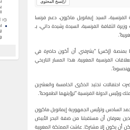
ب
نسخ المحتوى
ي
ا
لفرنسية، السيد إيمانويل ماكرون، دعم فرنسا
7 أغسطس 2026
زيرة الثقافة الفرنسية، السيدة رشيدة داتي، بـ
ل
بية”.
و
7 أغسطس 2026
ا بمنصة (إكس) “يشرفني أن أكون حاضرة في
تب
ع
لاقات الفرنسية المغربية. هذا المسار التاريخي
ا
هندسوه”.
7 أغسطس 2026
ضرت احتفالات تخليد الذكرى الخامسة والعشرين
ملك ورئيس الدولة الفرنسية “لرؤيتهما الطموحة”.
محمد السادس ولرئيس الجمهورية إيمانويل ماكرون
ذين يعرفان أن مستقبلنا من ضفة البحر الأبيض
كن أن يكون إلا مشتركا. عاشت المملكة المغربية