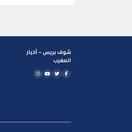
شوف بريس – أخبار
ر
المغرب
ا
أ
م