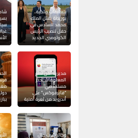
بتعليمات ملكية..
شاطئ
بوريطة يمثل الملك
بسيد
محمد السادس في
سياح
حفل تنصيب الرئيس
غياب
الكولومبي الجديد
الأس
مديرية أمن نظم
الحس
المعلومات تحذر
فرن
مستخدمي
مغر
“فايرفوكس” على
دولي
أندرويد من ثغرة أمنية
ببار
وكالة “بيت مال
الأر