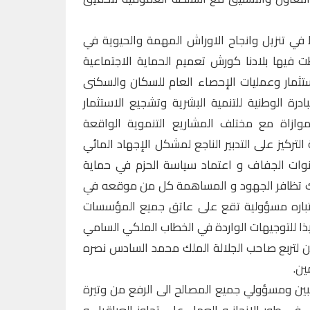
ط في تنزيل وانجاح الاوراش المهمة والحيوية في
 فيها بلادنا كورش تعميم الحماية الاجتماعية
ستثمار وعمليات الإحصاء العام للسكان والسكنى
درة الوطنية للتنمية البشرية وتشجيع الاستثمار
موازاة مع مختلف المشاريع التنموية الواقعة
تركيز على التدبير الناجع لمشكل الإجهاد المائي
نوات الجفاف و اعتماد سياسة الحزم في حماية
ذلك تظافر الجهود و المساهمة كل من موقعه في
عتباره مسؤولية تقع على عاتق جميع المؤسسات
يذا للتوجيهات الواردة في الخطاب الملكي السامي
 لتربع صاحب الجلالة الملك محمد السادس نصره
ين.
خبين ومسؤولي جميع المصالح الى الرفع من وتيرة
 في طور الإنجاز و العمل على تجاوز العراقيل و