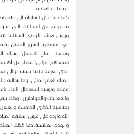
المصلحة العامة.
كما دعا رجال السلطة الى الانخرا
مجموعة من المجالات التي انخرطت
وورش تعبئة الأراضي السلالية للا
التي ستنطلق الشهر المقبل والمبا
وتحسين مناخ الاعمال؛ وذلك بال
بنفوذهم الترابي؛ فضلا عن أهمية ال
الذي تعرفه بلادنا بسبب توالي س
الملك العام المائي، وما يتطلبه 
عقلنة وترشيد استعمال الماء با
والفعاليات والمواطنين ؛ وذلك تنف
بمناسبة الذكرى الخامسة والعشرين
الله وايده على عرش اسلافه الميام
و بهذه المناسبة، دعا كذلك المنت
تنزيل الأوراش والمشاريع التي هي