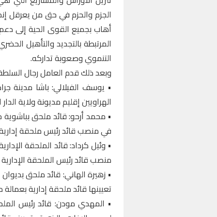
الجزم والحزم في حق من يعرقل إنج
أهاب بجميع القوى الحية إلى دعم ا
المرتبطة بالتجديد والتأهيل الحضري
التنموي وصعوبة تداركه.
وبعد ذلك قدم العامل رجال السلطة ا
• يوسف الفيلالي: باشا مدينة جراد
الهراويين إقليم مديونة ولاية الدار ا
• محمد أرحو: قائد ملحق بباشوية جر
في منصب قائد رئيس ملحقة إدارية
• وئيل كرداد: قائد الملحقة الإدار
منصب قائد رئيس الملحقة الإدارية ا
• زهيرة الهاني: قائد ملحق بديوان
تعيينها قائد ملحقة إدارية بعمالة 
• المهدي مودن: قائد رئيس الملحق