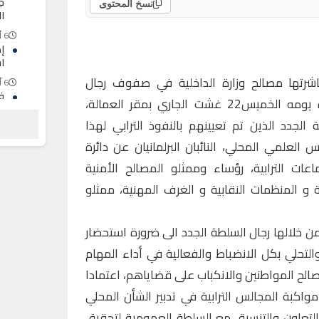
ج
نسخ المحتوى
ا
6 أغسطس 2026
ا
 باشرتها مصالح وزارة الداخلية في صفوف رجال
6 أغسطس 2026
ف
السلطة، ترأس عامل إقليم جرادة يومه الخميس22 غشت الجاري بمقر العمالة،
ت
لجدد الذين تم تعيينهم بالنفوذ الترابي لهذا
و
ب
العلمي المحلي، النائبان البرلمانيان عن دائرة
6 أغسطس 2026
عات الترابية، رؤساء وممثلو المصالح الأمنية
ة و المنظمات النقابية و الغرف المهنية، ممثلو
ن خلالها رجال السلطة الجدد الى ضرورة استحضار
لتحلي بكل الانضباط والفعالية في أداء المهام
الح المواطنين والانكباب على قضاياهم، اعتمادا
واكبة المجالس الترابية في تدبير الشأن المحلي
التعاون والتنسيق مع السلطة العمومية لتحقيق