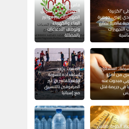
فاس.. “الشركة
 “لكزيرة”
الجهوية” تنفي تمويل
ي إفني.. جوهرة
المهرجانات عبر فواتير
ية عالمية تصارع
الماء والكهرباء
 التجهيزات
وتوصف الادعاءات
اسية
بالمضللة
يمة.. استنطاق
المغرب يجدد
سي من أصل
استعداده لتسوية
بي مبحوث عنه
ملف القاصرين غير
ا في جريمة قتل
المرفوقين بالتنسيق
يس
مع إسبانيا
صاد الجوية: طقس