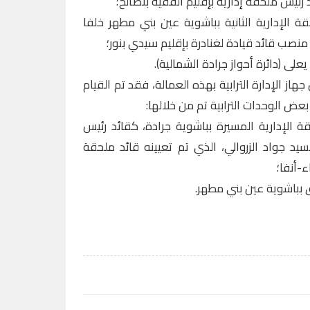
 رئيس ملحقة إدارية بإقليم الفقيه بنصالح؛
ة الإدارية الثانية بباشوية عين بني مطهر خلفا
منصب قائد قيادة لغنادرة بإقليم سيدي بنور؛
لى (دائرة أحواز جرادة الشمالية).
از الإدارة الترابية بهذه العمالة، فقد تم القيام
عض الوحدات الترابية تم من خلالها:
ة الإدارية المسيرة بباشوية جرادة، كقائد رئيس
لسيد جواد الزروالي، الذي تم تعيينه قائد ملحقة
ء-أنفا؛
باشوية عين بني مطهر.