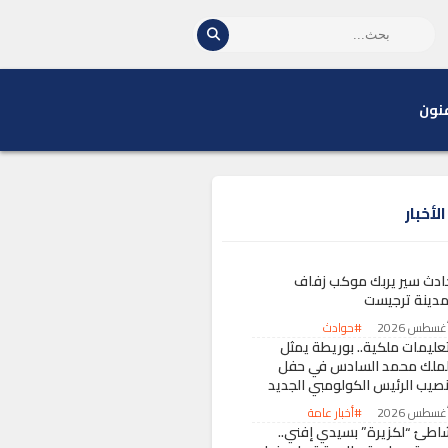
نون
لأخبار
ادث سير يربك موكب زفاف
مدينة ترجيست
#حوادث
تعليمات ملكية.. بوريطة يمثل
لملك محمد السادس في حفل
نصيب الرئيس الكولومبي الجديد
#أخبار عامة
اطئ “لكزيرة” بسيدي إفني..