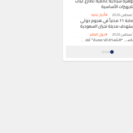
وهرة سياحية عالمية تصارع غياب
لتجهيزات الأساسية
#أخبار عامة
إصابة 11 مدنياً في هجوم حوثي
ستهدف مدينة نجران السعودية
#حول العالم
اس.. “الشركة الجهوية” تنفي
مويل المهرجانات عبر فواتير الماء
الكهرباء وتوصف الادعاءات
المضللة
#أخبار عامة