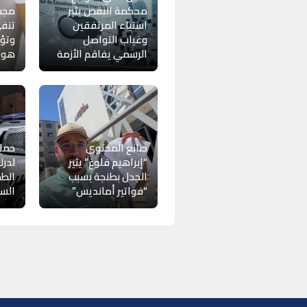
محكمة النقض يثير
استياء المرتفقين
تنفي
وغياب التواصل
وتؤك
الرسمي يفاقم الأزمة
هويت
صانع المحتوى
حملا
“إبراهيم فلوغ” يثير
لدرك
الجدل بطنجة بسبب
الطم
“فواتير أمانديس”
الس