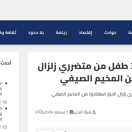
ة
حوادث
إقتصاد
رياضة
بلا حدود
ثقافة وف
اكادير :حوالي 370 طفل من متضرري زلزال
أحدث ا
ن المخيم الصيفي
ح
ما
ا
7 أغسطس 2026
م
هيئة التحرير
1 سبتمبر 2024
0
و
ا
7 أغسطس 2026