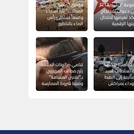
مجموعة “جيل زد 212”
فوضى “مافيا
 دعوات للاحتجاج
المظلات” تثير استياء
د تعرضها لانتحال
واسعاً بشاطئ رأس
ها الرقمية
الماء بالناظور
ت أمنية مكثفة
تنامي صالونات الحلاقة
 تسلطانت تعيد
يثير مطالب المهنيين
أنينة إلى النقط
بـ”تقنين المسافة”
وداء بمراكش
وضبط شروط الممارسة