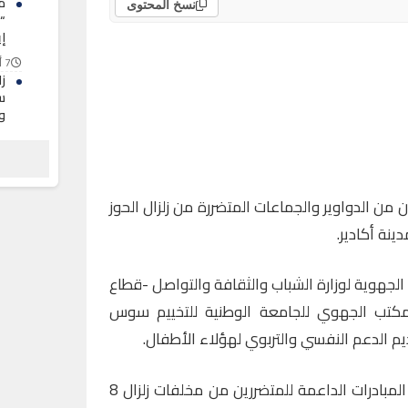
م
نسخ المحتوى
“
إي
7 أغسطس 2026
س
و
7 أغسطس 2026
ا
إ
نح
 طفل ، ينحدرون من الدواوير والجماعات المتضررة من زلزال الحوز
7 أغسطس 2026
نة أكادير.
الجهوية لوزارة الشباب والثقافة والتواصل -قطاع
كتب الجهوي للجامعة الوطنية للتخييم سوس
م الدعم النفسي والتربوي لهؤلاء الأطفال.
ويندرج تنظيم هذا المخيم في إطار المبادرات الداعمة للمتضررين من مخلفات زلزال 8