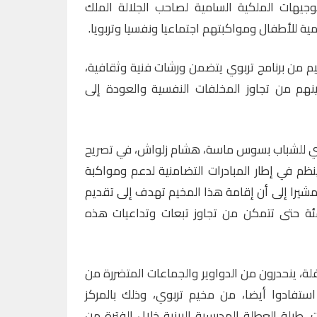
 مع التوجيهات الملكية السامية لصاحب الجلالة الملك
 للأطفال ومواكبتهم اجتماعيا ونفسيا وتربويا.
 من برنامج تربوي يتضمن ورشات فنية وثقافية،
م من تجاوز المخلفات النفسية والعودة إلى
وي للشباب بسوس ماسة، هشام زلواش، في تصريح
نظم في إطار المبادرات التضامنية لدعم ومواكبة
 مشيرا إلى أن إقامة هذا المخيم تهدف إلى تقديم
فئة حتى تتمكن من تجاوز تبعات وتداعيات هذه
لى أن 250 طفل وطفلة، ينحدرون من الدواوير والجماعات المتضررة من
د استفادوا أيضا، من مخيم تربوي، وذلك بالمركز
يت، طيلة العطلة المدرسية البينية خلال الفترة من