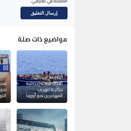
المقبلة في تعليقي.
مواضيع ذات صلة
الشرطة الإيطالية
تفكك شبكة إجرامية
سجن
جزائرية لتهريب
ندوة
المهاجرين نحو أوروبا
التو
عطل تقني بموقع