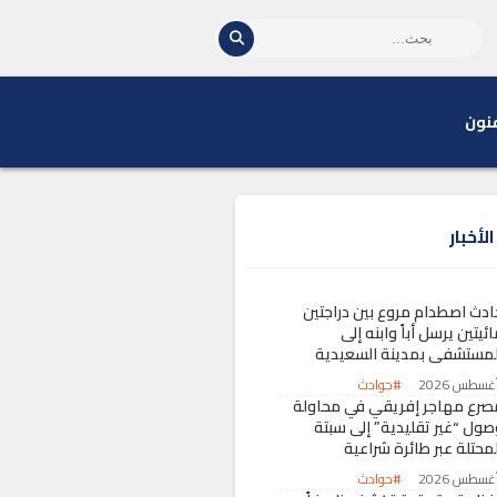
نون
لأخبار
ادث اصطدام مروع بين دراجتين
ئيتين يرسل أباً وابنه إلى
لمستشفى بمدينة السعيدية
#حوادث
صرع مهاجر إفريقي في محاولة
صول “غير تقليدية” إلى سبتة
لمحتلة عبر طائرة شراعية
#حوادث