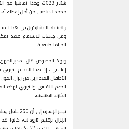
شتنبر 2023، وكذا تماشيا
محمد السادس، من أجل إعطاء أهمية
واستفاد المشاركون في هذا المخيم
ومن جلسات للاستماع قصد تمكينه
الحياة الطبيعية.
وبهذا الخصوص، قال المدير الجه
إعلامي ، إن هذا المخيم التربوي ي
الأطفال المتضررين من زلزال الحوز،
الدعم النفسي والتربوي لهذه ال
الكارثة الطبيعية.
تجدر الإشارة إ
الزلزال بإقليم تارودانت، كانوا ق
الوطني للتخييم “أكلو” بإقليم تيزن