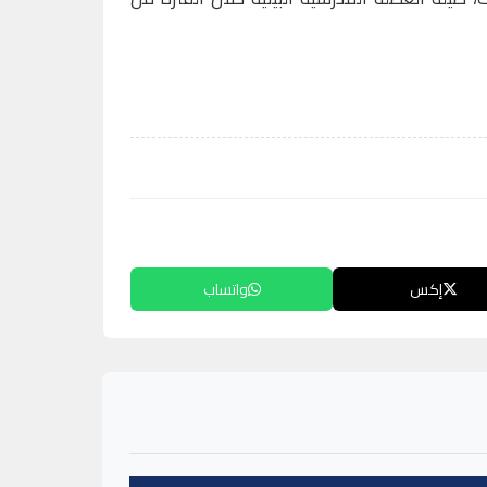
إكس
واتساب