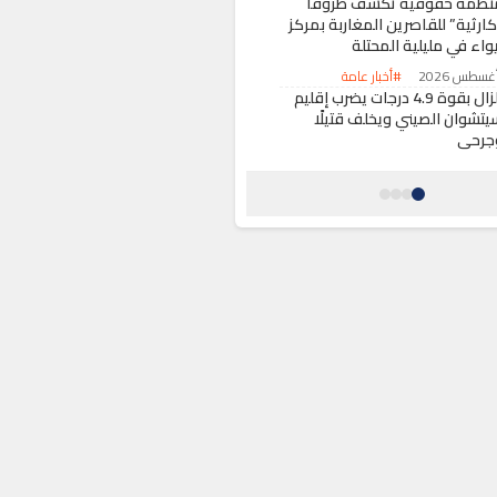
نظمة حقوقية تكشف ظروفاً
كارثية” للقاصرين المغاربة بمركز
واء في مليلية المحتلة
#أخبار عامة
زلزال بقوة 4.9 درجات يضرب إقليم
يتشوان الصيني ويخلف قتيلًا
جرحى
#حول العالم
لشرطة الإيطالية تفكك شبكة
جرامية جزائرية لتهريب المهاجرين
و أوروبا
#أخبار عامة