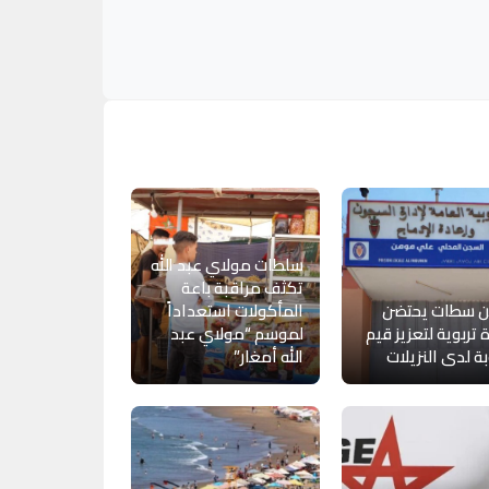
سلطات مولاي عبد الله
تكثف مراقبة باعة
 سطات يحتضن
المأكولات استعداداً
 تربوية لتعزيز قيم
لموسم “مولاي عبد
بة لدى النزيلات
الله أمغار”