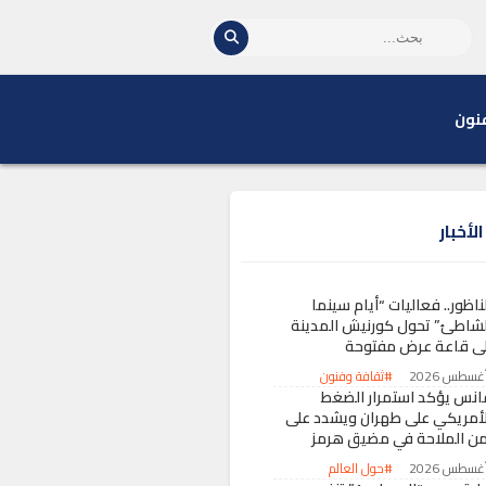
نون
لأخبار
ناظور.. فعاليات “أيام سينما
لشاطئ” تحول كورنيش المدينة
لى قاعة عرض مفتوحة
#ثقافة وفنون
انس يؤكد استمرار الضغط
لأمريكي على طهران ويشدد على
من الملاحة في مضيق هرمز
#حول العالم