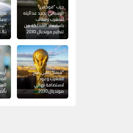
حزب “فوكس”
الإسباني يجدد عدائيته
للمغرب ويطالب
بصف
باستبعاد المملكة من
“تيس
تنظيم مونديال 2030
بـ1.8 مليار درهم
“فيفا” ينفي منح
أربع
المغرب وعوداً
المغ
لاستضافة نهائي
العا
مونديال 2030
بألما