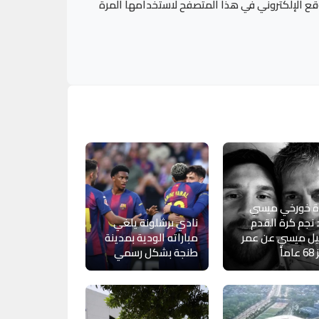
قع الإلكتروني في هذا المتصفح لاستخدامها المرة
ة خورخي ميسي
 نجم كرة القدم
نادي برشلونة يلغي
يل ميسي عن عمر
مباراته الودية بمدينة
اً
طنجة بشكل رسمي