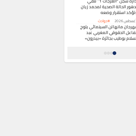
إدارة سجن “العرجات 1” تنفي
دهور الحالة الصحية لمحمد زيان
تؤكد استقرار وضعه
#حوادث
هرجان مانهاتن السينمائي يتوج
لفاعل الحقوقي المغربي عبد
لسلام بوطيب بجائزة «بيدرون»
لسلام
#ثقافة وفنون
اطئ إزضي بالحسيمة يلفظ
وقعة سلحفاة بحرية ضخمة
#أخبار عامة