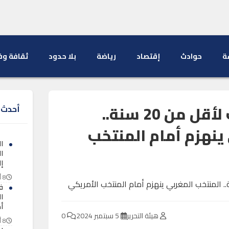
ة
حوادث
إقتصاد
رياضة
بلا حدود
ثقافة وف
مونديال السيدات لأقل من 20 سنة..
أحدث ا
ينهزم أمام المنتخب
ال
ا
إ
8 أغسطس 2026
ف
ا
أ
هيئة التحرير
5 سبتمبر 2024
0
8 أغسطس 2026