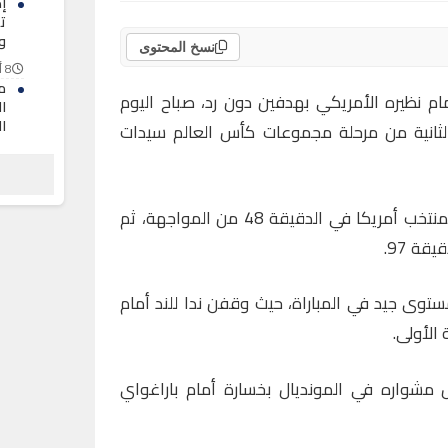
ت
و
نسخ المحتوى
8 أغسطس 2026
م
ام نظيره الأمريكي بهدفين دون رد، صباح اليوم
ا
ا
لثانية من مرحلة مجموعات كأس العالم سيدات
ل
8 أغسطس 2026
ش
ق
وسجلت ماكورماك هدف التقدم لمنتخب أمريكا في الدقيقة 48 من المواجهة، ثم
8 أغسطس 2026
قة 97.
وى جيد في المباراة، حيث وقفن ندا للند أمام
الأولى.
مشواره في المونديال بخسارة أمام باراغواي