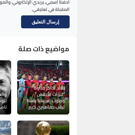
احفظ اسمي، بريدي الإلكتروني، والمو
المقبلة في تعليقي.
مواضيع ذات صلة
نفاد تذاكر مباراة
وفا
“لبؤات الأطلس”
والد
وجنوب إفريقيا وسط
ليون
ترقب جماهيري كبير
ناهز 68 عام