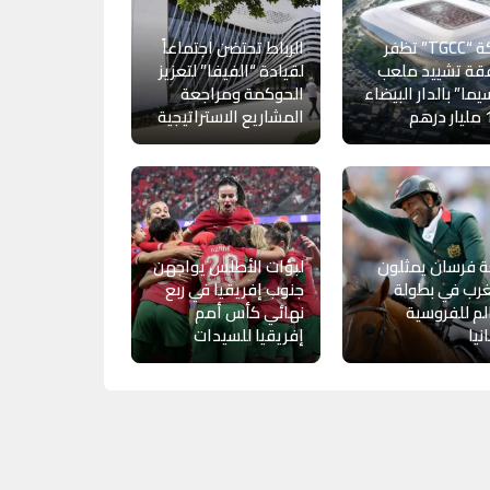
شركة “TGCC” تظفر
الرباط تحتضن اجتماعاً
قة تشييد ملعب
لقيادة “الفيفا” لتعزيز
يما” بالدار البيضاء
الحوكمة ومراجعة
المشاريع الاستراتيجية
ة فرسان يمثلون
لبؤات الأطلس يواجهن
رب في بطولة
جنوب إفريقيا في ربع
لم للفروسية
نهائي كأس أمم
نيا
إفريقيا للسيدات