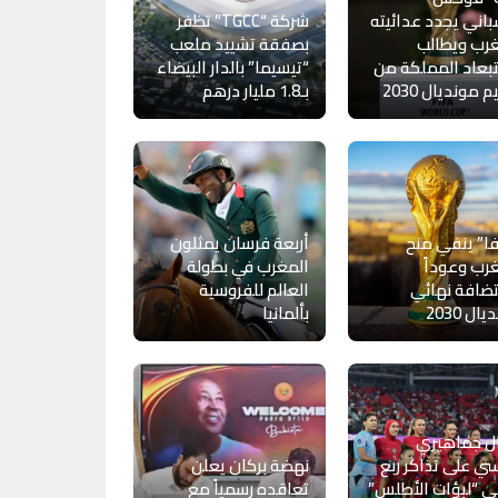
باني يجدد عدائيته
شركة “TGCC” تظفر
رب ويطالب
بصفقة تشييد ملعب
بعاد المملكة من
“تيسيما” بالدار البيضاء
 مونديال 2030
بـ1.8 مليار درهم
ا” ينفي منح
أربعة فرسان يمثلون
رب وعوداً
المغرب في بطولة
ضافة نهائي
العالم للفروسية
ال 2030
بألمانيا
ل جماهيري
ي على تذاكر ربع
نهضة بركان يعلن
ي “لبؤات الأطلس”
تعاقده رسمياً مع