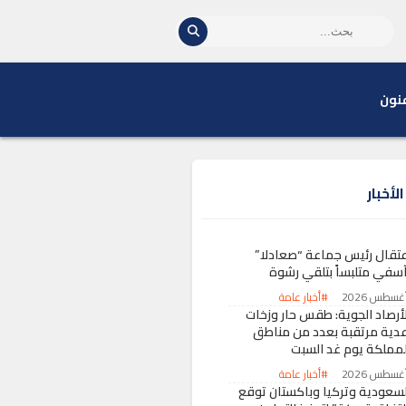
نون
لأخبار
عتقال رئيس جماعة “صعادلا”
آسفي متلبساً بتلقي رشوة
#أخبار عامة
لأرصاد الجوية: طقس حار وزخات
عدية مرتقبة بعدد من مناطق
لمملكة يوم غد السبت
#أخبار عامة
لسعودية وتركيا وباكستان توقع