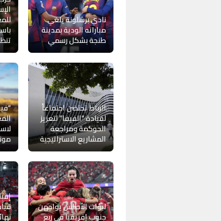
الإس
نادي برشلونة يلغي
للمغ
مباراته الودية بمدينة
باست
طنجة بشكل رسمي
تنظيم
الرباط تحتضن اجتماعاً
“فيف
لقيادة “الفيفا” لتعزيز
المغ
الحوكمة ومراجعة
لاست
المشاريع الاستراتيجية
موندي
إقبا
لبؤات الأطلس يواجهن
قياس
جنوب إفريقيا في ربع
نهائ