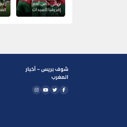
نهائي كأس أمم
رغم
إفريقيا للسيدات
الم
شوف بريس – أخبار
ر
المغرب
ا
أ
م