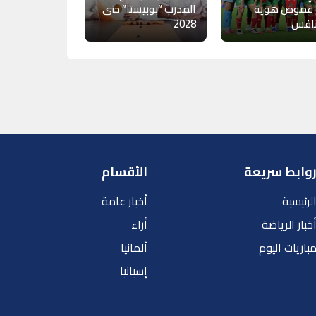
 غموض هوية
المدرب “بوبيستا” حتى
نافس
2028
وابط سريعة
الأقسام
لرئيسية
أخبار عامة
خبار الرياضة
أراء
باريات اليوم
ألمانيا
إسبانيا