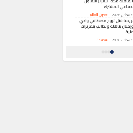
اتفاقية مكة” لتعزيز التعاون
لدفاعي المشترك
#حول العالم
ريمة قتل تروع مصطافي وادي
وزملان بتاهلة وتطالب بتعزيزات
منية
#حوادث
طاع الصيد البحري يرفع الحظر عن
مع وتسويق الصدفيات بمنطقة
ادي لاو-قاع سراس
#اقتصاد