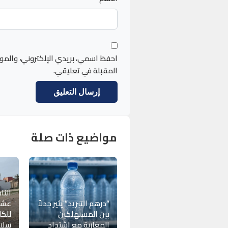
احفظ اسمي، بريدي الإلكتروني، والمو
المقبلة في تعليقي.
مواضيع ذات صلة
النا
“درهم التبريد” يثير جدلاً
عشوا
بين المستهلكين
للكل
المغاربة مع اشتداد
سلام