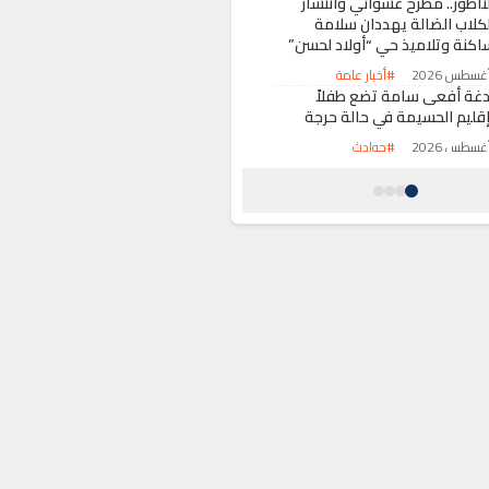
لناظور.. مطرح عشوائي وانتشار
لكلاب الضالة يهددان سلامة
اكنة وتلاميذ حي “أولاد لحسن”
#أخبار عامة
دغة أفعى سامة تضع طفلاً
إقليم الحسيمة في حالة حرجة
#حوادث
كدس النفايات ومخلفات البناء يثير
تياء ساكنة حي “بئر أنزران”
طانطان
#أخبار عامة