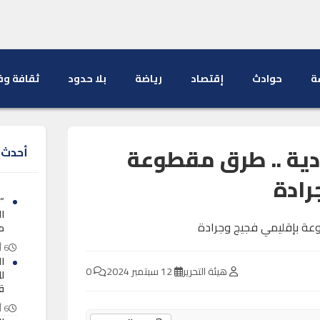
ة
حوادث
إقتصاد
رياضة
بلا حدود
ثقافة وف
دية .. طرق مقطوعة
أحدث ا
رادة
“د
ا
م
6 أغسطس 2026
ا
هيئة التحرير
12 سبتمبر 2024
0
لل
ق
6 أغسطس 2026