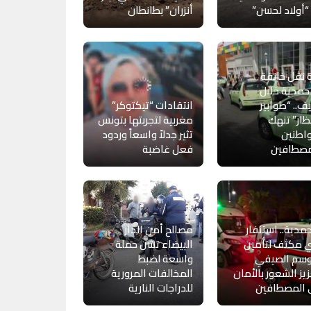
أولاد لحسن”
أنزران” بطانطان
 نقل خانقة
حمدية خلال
ف.. “طوابير
انتقادات “تيكتوكر”
تظار” تنهك
مغربية لتجربتها بتونس
اطنين
تثير جدلاً واسعاً وردود
مصطافين
فعل غاضبة
مدية.. استنفار
مصالح أمن الدار
 مكثف لتأمين
البيضاء تشن حملة
وسم الصيفي
واسعة لضبط
يز الشعور بالأمان
المخالفات المرورية
 المصطافين
للدراجات النارية