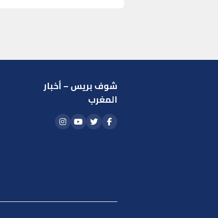
شوف بريس – أخبار
ر
المغرب
ا
أ
م