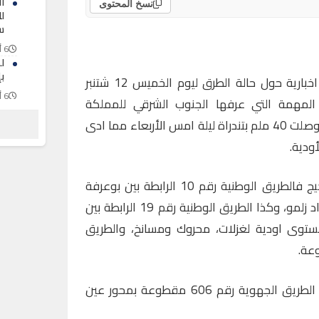
ا
نسخ المحتوى
ل
س
6 أغسطس 2026
ل
ب
أصدرت وزارة التجهيز والماء نشرة اخبارية حول حالة الطرق ليوم الخميس 12 شتنبر
6 أغسطس 2026
 المهمة التي عرفها الجنوب الشرقي للمملكة
ت
وخاصة إقليمي جرادة وفجيج حيث وصلت 40 ملم بتندراة ليلة امس الأربعاء مما ادى
اس
ب
ودية.
6 أغسطس 2026
وحسب النشرة الإخبارية، بإقليم فجيج فالطريق الوطنية رقم 10 الرابطة بين بوعرفة
وبوعنان مقطوعة على مستوى واد زلمو، وكذا الطريق الوطنية رقم 19 الرابطة بين
ستوى اودية لغزلات، محروك ومسانخ، والطريق
وحسب النشرة ذاتها، بإقليم جرادة الطريق الجهوية رقم 606 مقطوعة بمحور عين