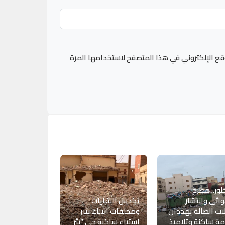
قع الإلكتروني في هذا المتصفح لاستخدامها المرة
ظور.. مطرح
ئي وانتشار
تكدس النفايات
اب الضالة يهددان
ومخلفات البناء يثير
ة ساكنة وتلاميذ
استياء ساكنة حي “بئر