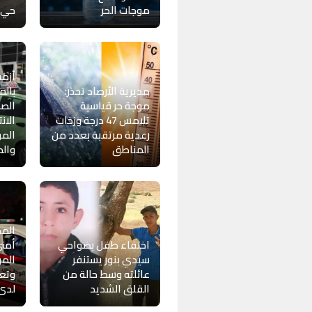
موجات الحر
حي “
أزمة
مديرية الأرصاد تحذر:
بالم
موجة حر قياسية
الصي
تلامس 47 درجة وزخات
الان
رعدية مرتقبة بعدد من
المو
المناطق
وال
المح
اختفاء طفل بضواحي
أمني
سيدي بنور يستنفر
الم
عائلته وسط حالة من
وتعز
القلق الشديد
لدى