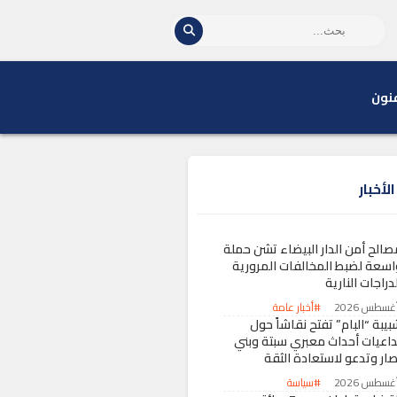
نون
لأخبار
صالح أمن الدار البيضاء تشن حملة
اسعة لضبط المخالفات المرورية
دراجات النارية
#أخبار عامة
يبة “البام” تفتح نقاشاً حول
داعيات أحداث معبري سبتة وبني
صار وتدعو لاستعادة الثقة
#سياسة