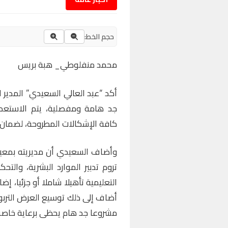
حجم الخط:
محمد منفلوطي_ هبة بريس
أكد “عبد العالي السعيدي” المدير
جد هامة ومفصلية، يتم الاستعدا
كافة الإشكالات المطروحة، لضما
وأضاف السعيدي أن مديريته بمعية
تروم تدبير الموارد البشرية، وال
التعليمية تأهيلا شاملا أو جزئيا، إض
أضاف إلى ذلك توسيع العرض التربو
مشروعا جد هام يحظى برعاية خاصة 