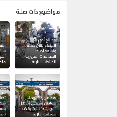
مواضيع ذات صلة
مصالح أمن الدار
البيضاء تشن حملة
واسعة لضبط
المخالفات المرورية
أشهر
للدراجات النارية
ملف
مواط
بعد مرور 50 يوما..
تحق
مواطن يشتكي تجاهل
شكا
“ابن رشد” لشكاية ضد
بمس
موظفة إدارية
بالد