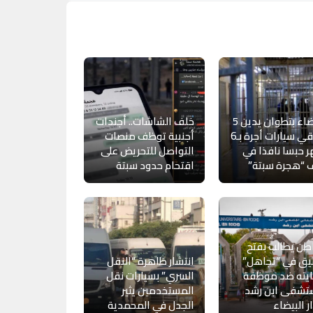
القضاء بتطوان يدين 5
خلف الشاشات.. أجندات
سائقي سيارات أجرة بـ6
أجنبية توظف منصات
 حبسا نافذا في
التواصل للتحريض على
 “هجرة سبتة”
اقتحام حدود سبتة
ن يطالب بفتح
يق في “تجاهل”
انتشار ظاهرة “النقل
يته ضد موظفة
السري” بسيارات نقل
تشفى ابن رشد
المستخدمين يثير
ار البيضاء
الجدل في المحمدية