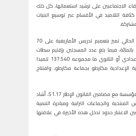
قاء الاجتماعيين على ترشيد استعمالها، كل ذلك
افة التلاميذ في الأقسام عبر توسيع البنيات
مشتركة.
كما أكد السعيدي على الموسم الحالي تميز بتعميم تدريس الأمازيغية على 70
مؤسسة تعليمية بنسبة بلغت 40 بالمائة، فيما بلغ عدد المسجلين بإقليم سطات
سواء في التعليم الإبتدائي أو الإعدادي أو الثانوي ما مجموعه 137.540 تلميذا
وية الإعدادية مكارطو بجماعة مكارطو، وافتتاح
وحول مدى تفاعل باقي شركاء المؤسسة مع مضامين القانون الإطار 51.17، أشاد
المنتخبة والجماعات الترابية ومبادرة التنمية
عين الاعتبار حدود تدخل هذه الأخيرة في علاقتها