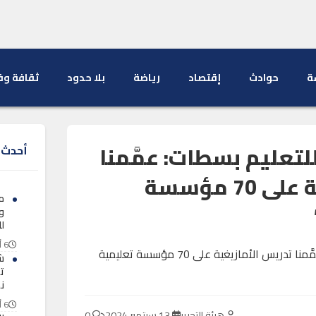
ة
حوادث
إقتصاد
رياضة
بلا حدود
ثقافة وف
لتعليم بسطات: عمَّمنا
أحدث ا
تدريس الأمازيغية على 70 مؤسسة
م
و
لل
6 أغسطس 2026
شب
ت
ن
6 أغسطس 2026
هيئة التحرير
13 سبتمبر 2024
0