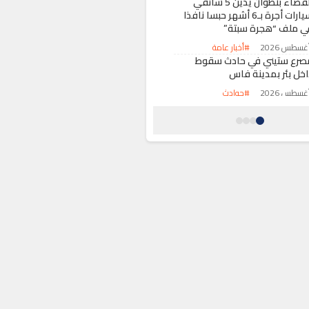
القضاء بتطوان يدين 5 سائقي
سيارات أجرة بـ6 أشهر حبسا نافذا
ي ملف “هجرة سبتة”
#أخبار عامة
صرع ستيني في حادث سقوط
اخل بئر بمدينة فاس
#حوادث
شركة “TGCC” تظفر بصفقة تشييد
ملعب “تيسيما” بالدار البيضاء بـ1.8
ليار درهم
#الدار البيضاء