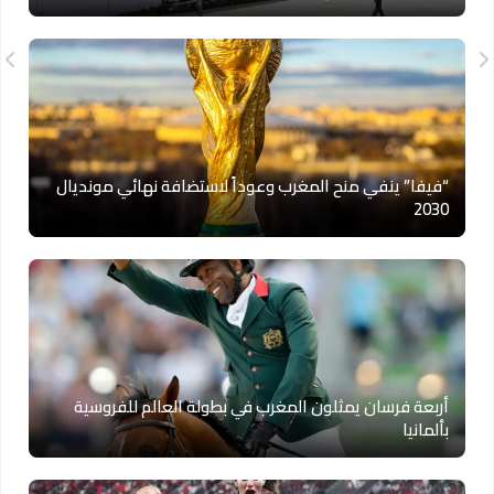
“فيفا” ينفي منح المغرب وعوداً لاستضافة نهائي مونديال
2030
أربعة فرسان يمثلون المغرب في بطولة العالم للفروسية
بألمانيا