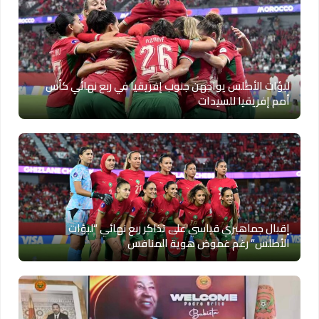
لبؤات الأطلس يواجهن جنوب إفريقيا في ربع نهائي كأس
أمم إفريقيا للسيدات
إقبال جماهيري قياسي على تذاكر ربع نهائي “لبؤات
الأطلس” رغم غموض هوية المنافس