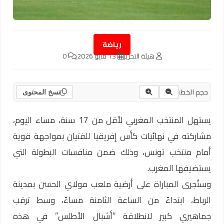
رياضة
هيئة التحرير
13 مايو 2026
0
حجم الخط:
نسخ المحتوى
يستهل المنتخب المغربي لأقل من 17 سنة، مساء اليوم،
مشاركته في نهائيات كأس إفريقيا للفتيان بمواجهة قوية
أمام منتخب تونس، وذلك ضمن منافسات البطولة التي
يستضيفها المغرب.
وستُجرى المباراة على أرضية ملعب مولاي الحسن بمدينة
الرباط، ابتداءً من الساعة الثامنة مساءً، وسط ترقب
جماهيري كبير لانطلاقة “أشبال الأطلس” في هذه