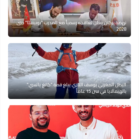
نهضة بركان يعلن تعاقده رسمياً مع المدرب “بوبيستا” حتى
2028
البطل المغربي يوسف التازي يبلغ قمة “كانغ ياتسي”
بالهيمالايا في سن 15 عاماً