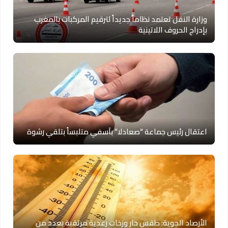
وزارة النقل تعتمد نظاماً جديداً لترقيم المركبات بالمغرب
بإدراج الحروف اللاتينية
اعتقال رئيس جماعة “صعادلا” بآسفي متلبساً بتلقي رشوة
الأرصاد الجوية: طقس حار وزخات رعدية مرتقبة بعدد من