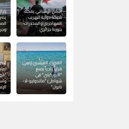
الأمن الإسباني يفكك
شبكة دولية لتهريب
يضر
المهاجرين والمخدرات
الصي
بتورط جزائري
وجر
القضاء الفرنسي يُلغي
تصري
قراراً بلدياً بمنع
لبرل
“البوركيني” في
“فوك
شواطئ “ماندوليو-لا-
واسع
نابول”
الإس