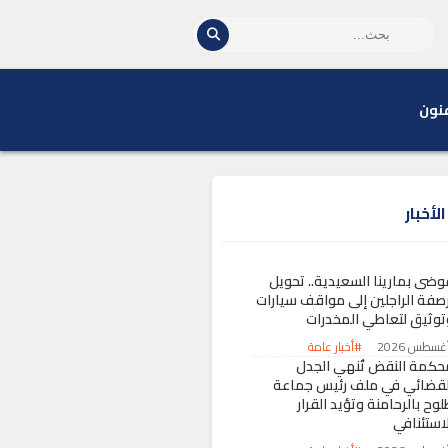
نون
لأخبار
وضى بمارينا السعيدية.. تحويل
رصفة الراجلين إلى مواقف سيارات
توثيق لتعاطي المخدرات
#أخبار عامة
حكمة النقض تُنهي الجدل
لقضائي في ملف رئيس جماعة
وح بالرحامنة وتؤيد القرار
لاستئنافي