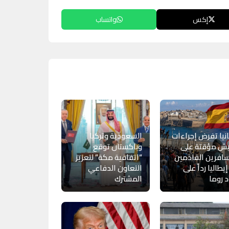
إكس
واتساب
نيا تفرض إجراءات
السعودية وتركيا
يش مؤقتة على
وباكستان توقع
افرين القادمين
“اتفاقية مكة” لتعزيز
يطاليا رداً على
التعاون الدفاعي
 روما
المشترك