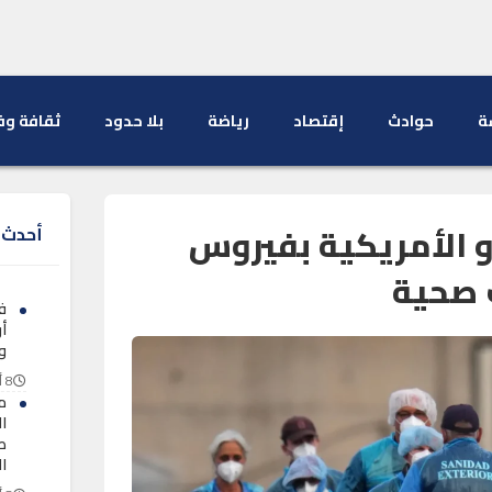
ة
حوادث
إقتصاد
رياضة
بلا حدود
ثقافة وف
و الأمريكية بفيروس
أحدث ا
 صحية
ف
أ
و
8 أغسطس 2026
م
ا
طل
ا