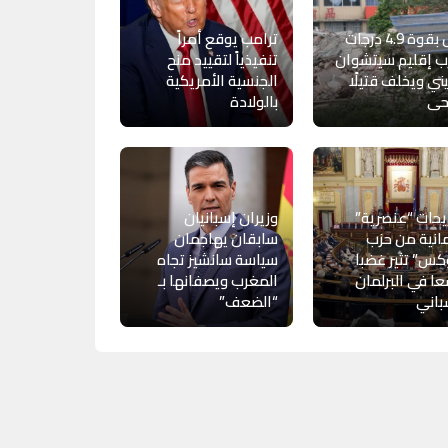
زلزال بقوة 4.9 درجات
ترامب يوقع أمراً
ب إقليم سيتشوان
تنفيذياً لتقييد منح
ني ويخلف قتيلًا
الجنسية الأمريكية
حى
بالولادة
حات “عنصرية”
وزيران إسبانيان
مانية من حزب
سابقان يهاجمان
س” تثير غضبا
سياسة سانشيز تجاه
ا في البرلمان
المغرب ويصفانها بـ
باني
“الضعف”