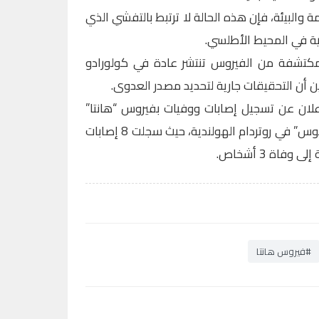
 والبيئة، فإن هذه الحالة لا ترتبط بالتفشي الذي
ة في المحيط الأطلسي.
مكتشفة من الفيروس تنتشر عادة في كولورادو
 أن التحقيقات جارية لتحديد مصدر العدوى.
لان عن تسجيل إصابات ووفيات بفيروس “هانتا”
على متن السفينة السياحية “هونديوس” في روتردام الهولندية، حيث سجلت 8 إصابات
فاة 3 أشخاص.
#فيروس هانتا