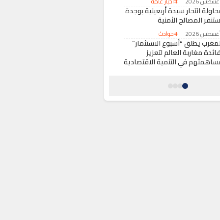
#أخبار عامة
حاولة انتحار سيدة أربعينية بوجدة
ستنفر المصالح الأمنية
#حوادث
لمغرب يطلق “أسبوع الاستثمار”
ائدة مغاربة العالم لتعزيز
ساهمتهم في التنمية الاقتصادية
#اقتصاد
كومة سانشيز تقرر تأجيل زيارة
لملك فيليبي السادس إلى سبتة
لمحتلة
#حول العالم