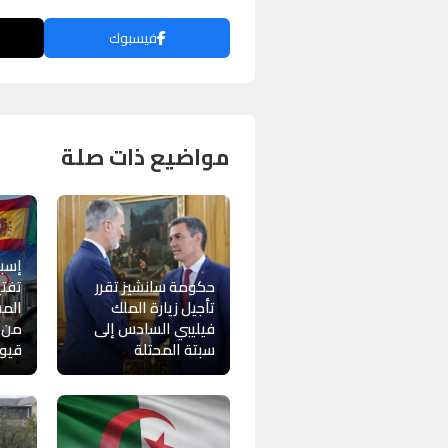
فيسبوك
مواضيع ذات صلة
إسبا
حكومة سانشيز تقرر
تفت
تأجيل زيارة الملك
المس
فيليبي السادس إلى
من إ
سبتة المحتلة
قيود