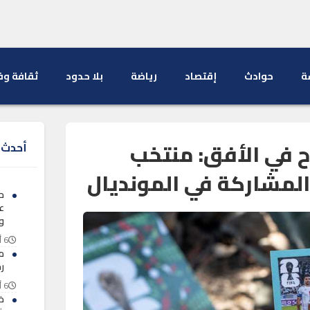
ة
حوادث
إقتصاد
رياضة
بلا حدود
ثقافة وف
ح في الأفق: منتخب
أحدث ا
المشاركة في المونديال
ح
ع
و
6 أغسطس 2026
م
ر
6 أغسطس 2026
خن