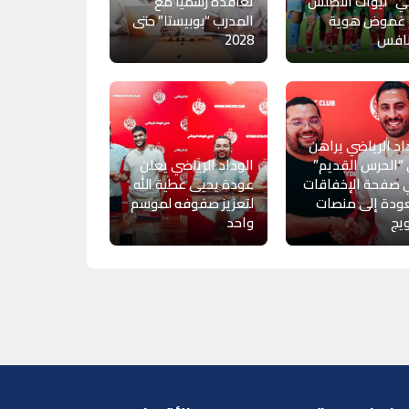
ي “لبؤات الأطلس”
تعاقده رسمياً مع
 غموض هوية
المدرب “بوبيستا” حتى
نافس
2028
اد الرياضي يراهن
“الحرس القديم”
الوداد الرياضي يعلن
 صفحة الإخفاقات
عودة يحيى عطية الله
ودة إلى منصات
لتعزيز صفوفه لموسم
ويج
واحد