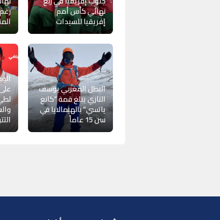
جنوب إفريقيا في ربع
نهائ
نهائي كأس أمم
رغم
إفريقيا للسيدات
الم
الود
البطل المغربي يوسف
على 
التازي يبلغ قمة “كانغ
لطي
ياتسي” بالهيمالايا في
والع
سن 15 عاماً
التت