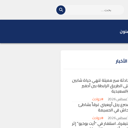
نون
لأخبار
ادثة سير مميتة تنهي حياة شابين
لى الطريق الرابطة بين أحفير
السعيدية
#حوادث
صرع رجل أربعيني غرقاً بشاطئ
حاش في الحسيمة
#حوادث
يفرة.. استنفار في “أيت بوخيو” إثر