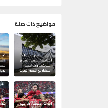
مواضيع ذات صلة
الرباط تحتضن اجتماعاً
“فيف
لقيادة “الفيفا” لتعزيز
المغ
الحوكمة ومراجعة
لاست
المشاريع الاستراتيجية
موندي
إقبا
لبؤات الأطلس يواجهن
قياس