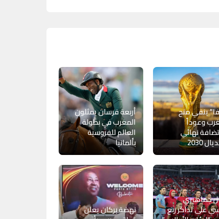
ا” ينفي منح
أربعة فرسان يمثلون
رب وعوداً
المغرب في بطولة
ضافة نهائي
العالم للفروسية
ال 2030
بألمانيا
ل جماهيري
ي على تذاكر ربع
نهضة بركان يعلن