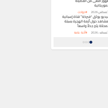
هور أفعى من الفصيلة
موريتانية
#حوادث
يديو يوثق “فبركة” قناة إسبانية
مشاهد حول أزمة الهجرة بسبتة
محتلة يثير جدلاً واسعاً
#أخبار عامة
رباط تحتضن اجتماعاً لقيادة
الفيفا” لتعزيز الحوكمة ومراجعة
لمشاريع الاستراتيجية
#رياضة