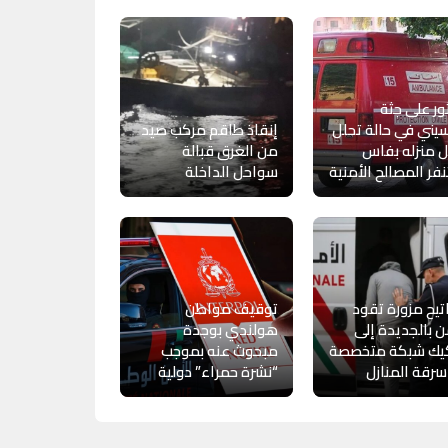
ور على جثة
ني في حالة تحلل
إنقاذ طاقم مركب صيد
 منزله بفاس
من الغرق قبالة
فر المصالح الأمنية
سواحل الداخلة
يح مزورة تقود
توقيف مواطن
ن بالجديدة إلى
هولندي بوجدة
يك شبكة متخصصة
مبحوث عنه بموجب
رقة المنازل
“نشرة حمراء” دولية