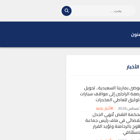
نون
لأخبار
وضى بمارينا السعيدية.. تحويل
رصفة الراجلين إلى مواقف سيارات
توثيق لتعاطي المخدرات
#أخبار عامة
حكمة النقض تُنهي الجدل
لقضائي في ملف رئيس جماعة
وح بالرحامنة وتؤيد القرار
لاستئنافي