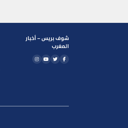
شوف بريس – أخبار
ر
المغرب
ا
أ
م