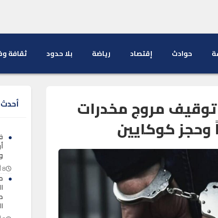
ة
حوادث
إقتصاد
رياضة
بلا حدود
ثقافة وف
توقيف مروج مخدرات
أحدث ا
 وحجز كوكايين
ف
أ
و
8 أغسطس 2026
م
ا
طل
ا