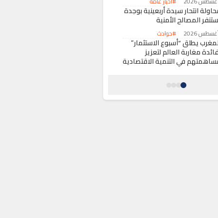
#أخبار عامة
حاولة انتحار سيدة أربعينية بوجدة
ستنفر المصالح الأمنية
#حوادث
لمغرب يطلق “أسبوع الاستثمار”
ائدة مغاربة العالم لتعزيز
ساهمتهم في التنمية الاقتصادية
#اقتصاد
كومة سانشيز تقرر تأجيل زيارة
لملك فيليبي السادس إلى سبتة
لمحتلة
#حول العالم