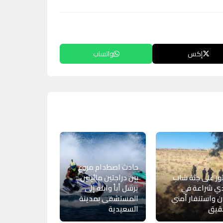
إكس
واتساب
حادث اصطدام مروع
ور على جثة شاب
بين دراجتين مائيتين
دي شراعة في
يرسل أباً وابنه إلى
ن واستنفار أمني
المستشفى بمدينة
قيق
السعيدية