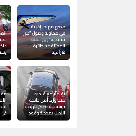
مصرع مهاجر إفريقي
في محاولة وصول “غير
العث
تقليدية” إلى سبتة
خمسي
المحتلة عبر طائرة
داخل
شراعية
يستن
تفاعلًا مع فيديو
مفات
متداول.. أمن طنجة
الأم
يوقف شخصين بتهمة
تفك
النصب بمحطة وقود
في س