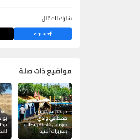
شارك المقال
فيسبوك
مواضيع ذات صلة
جريمة قتل تروع
العث
مصطافي وادي
بوا
بوزملان بتاهلة وتطالب
بركا
بتعزيزات أمنية
للتح