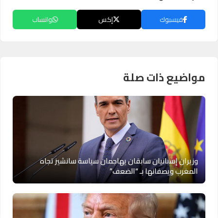
فيسبوك
إكس
واتساب
مواضيع ذات صلة
وزيران إسبانيان سابقان يهاجمان سياسة سانشيز تجاه
المغرب ويصفانها بـ “الضعف”