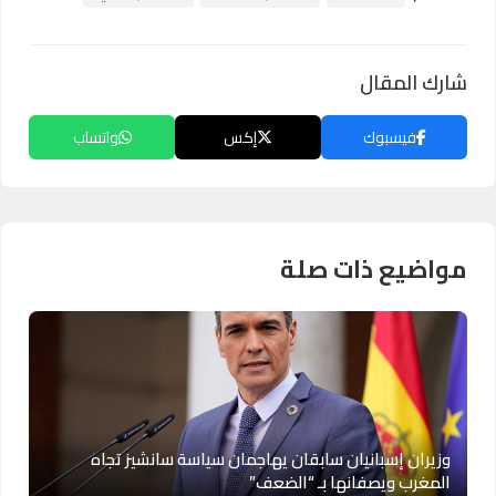
شارك المقال
فيسبوك
إكس
واتساب
مواضيع ذات صلة
وزيران إسبانيان سابقان يهاجمان سياسة سانشيز تجاه
المغرب ويصفانها بـ “الضعف”